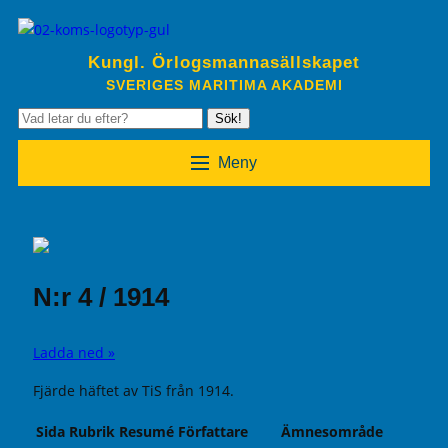
Kungl. Örlogsmannasällskapet
SVERIGES MARITIMA AKADEMI
Sök!
Meny
N:r 4 / 1914
Ladda ned »
Fjärde häftet av TiS från 1914.
Sida
Rubrik
Resumé
Författare
Ämnesområde