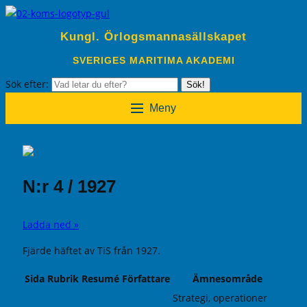
Kungl. Örlogsmannasällskapet
SVERIGES MARITIMA AKADEMI
Sök efter:
Sök!
Meny
N:r 4 / 1927
Ladda ned »
Fjärde häftet av TiS från 1927.
Sida
Rubrik
Resumé
Författare
Ämnesområde
Strategi, operationer