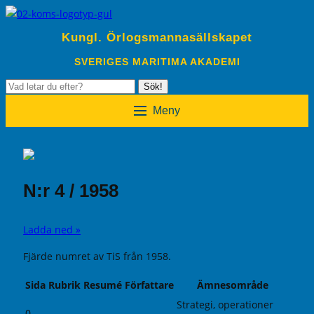
Kungl. Örlogsmannasällskapet
SVERIGES MARITIMA AKADEMI
Sök
Sök!
efter:
Meny
N:r 4 / 1958
Ladda ned »
Fjärde numret av TiS från 1958.
Sida
Rubrik
Resumé
Författare
Ämnesområde
Strategi, operationer
0