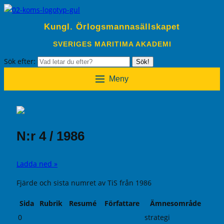
Kungl. Örlogsmannasällskapet
SVERIGES MARITIMA AKADEMI
Sök efter:
Sök!
Meny
N:r 4 / 1986
Ladda ned »
Fjärde och sista numret av TiS från 1986
Sida
Rubrik
Resumé
Författare
Ämnesområde
0
strategi