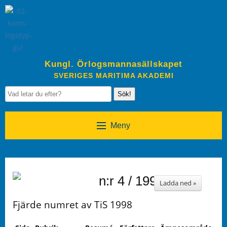
Kungl. Örlogsmannasällskapet
SVERIGES MARITIMA AKADEMI
Sök!
Meny
n:r 4 / 1998
Ladda ned »
Fjärde numret av TiS 1998