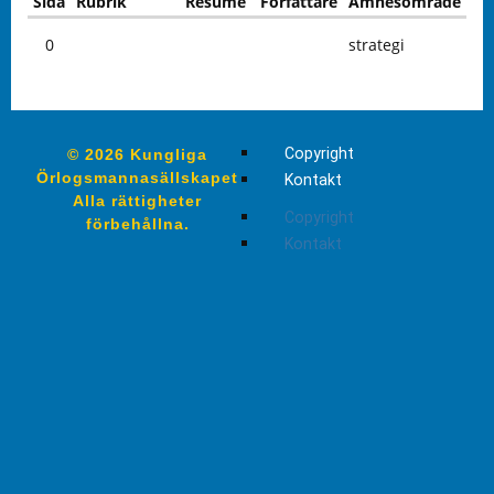
Sida
Rubrik
Resumé
Författare
Ämnesområde
0
strategi
Copyright
© 2026 Kungliga
Örlogsmannasällskapet
Kontakt
Alla rättigheter
Copyright
förbehållna.
Kontakt