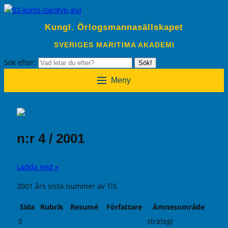
Kungl. Örlogsmannasällskapet
SVERIGES MARITIMA AKADEMI
Sök efter:
Sök!
Meny
n:r 4 / 2001
Ladda ned »
2001 års sista nummer av TiS
Sida
Rubrik
Resumé
Författare
Ämnesområde
0
strategi