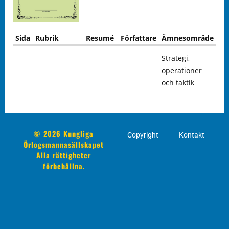
Sida
Rubrik
Resumé
Författare
Ämnesområde
Strategi,
operationer
och taktik
© 2026 Kungliga
Copyright
Kontakt
Örlogsmannasällskapet
Alla rättigheter
förbehållna.