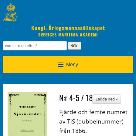
Kungl. Örlogsmannasällskapet
SVERIGES MARITIMA AKADEMI
Sök!
Meny
N:r 4-5 / 1866
Ladda ned »
Fjärde och femte numret
av TiS (dubbelnummer)
från 1866.