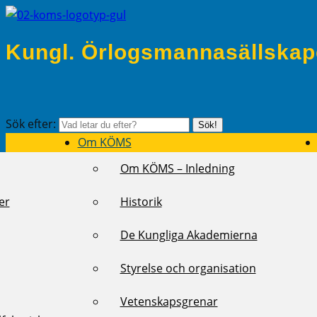
Kungl. Örlogsmannasällskap
Sök efter:
Sök!
Om KÖMS
Om KÖMS – Inledning
er
Historik
De Kungliga Akademierna
Styrelse och organisation
Vetenskapsgrenar