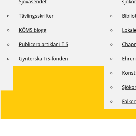
Sjöväsendet
sjöko
Tävlingsskrifter
Biblio
KÖMS blogg
Lokal
Publicera artiklar i TiS
Chap
Gynterska TiS-fonden
Ehren
Konst
Sjöko
Falke