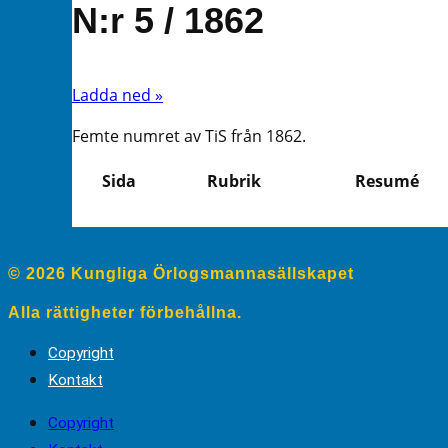
N:r 5 / 1862
Ladda ned »
Femte numret av TiS från 1862.
Sida
Rubrik
Resumé
© 2026 Kungliga Örlogsmannasällskapet
Alla rättigheter förbehållna.
Copyright
Kontakt
Copyright