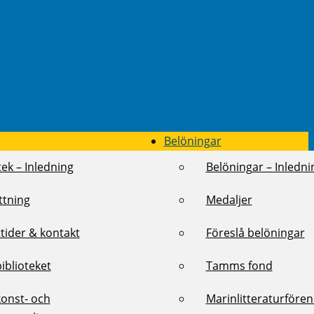
Belöningar
tek – Inledning
Belöningar – Inledni
ttning
Medaljer
tider & kontakt
Föreslå belöningar
biblioteket
Tamms fond
konst- och
Marinlitteraturföre