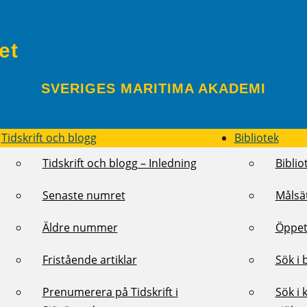
et
SVERIGES MARITIMA AKADEMI
Tidskrift och blogg
Bibliotek
Tidskrift och blogg – Inledning
Biblio
Senaste numret
Målsä
Äldre nummer
Öppet
Fristående artiklar
Sök i 
Prenumerera på Tidskrift i
Sök i 