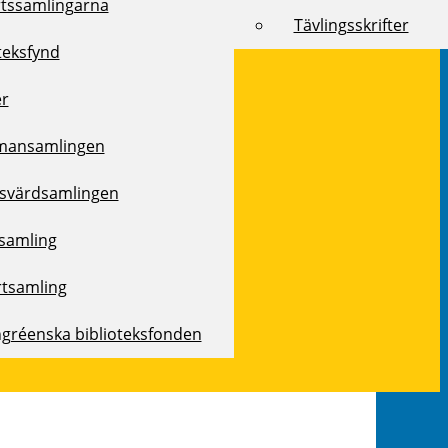
rtssamlingarna
Tävlingsskrifter
teksfynd
er
mansamlingen
svärdsamlingen
samling
rtsamling
ngréenska biblioteksfonden