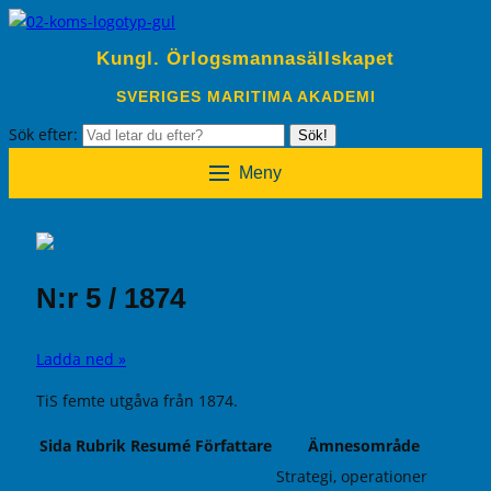
Kungl. Örlogsmannasällskapet
SVERIGES MARITIMA AKADEMI
Sök efter:
Sök!
Meny
N:r 5 / 1874
Ladda ned »
TiS femte utgåva från 1874.
Sida
Rubrik
Resumé
Författare
Ämnesområde
Strategi, operationer