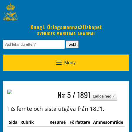
Kungl. Örlogsmannasällskapet
SVERIGES MARITIMA AKADEMI
Sök!
Meny
N:r 5 / 1891
Ladda ned »
TiS femte och sista utgåva från 1891.
Sida
Rubrik
Resumé
Författare
Ämnesområde