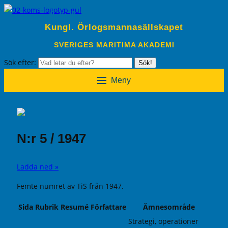
Kungl. Örlogsmannasällskapet
SVERIGES MARITIMA AKADEMI
Sök efter:
Sök!
Meny
N:r 5 / 1947
Ladda ned »
Femte numret av TiS från 1947.
Sida
Rubrik
Resumé
Författare
Ämnesområde
Strategi, operationer