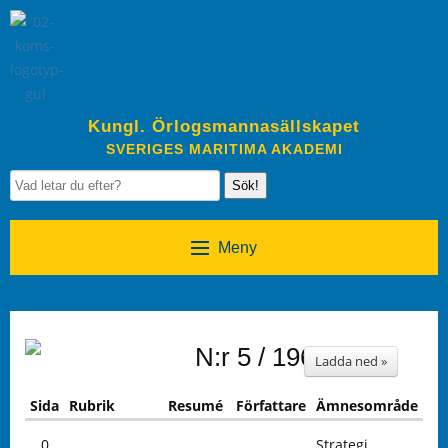
Kungl. Örlogsmannasällskapet
SVERIGES MARITIMA AKADEMI
Sök!
Meny
N:r 5 / 1968
Ladda ned »
Sida
Rubrik
Resumé
Författare
Ämnesområde
0
Strategi,