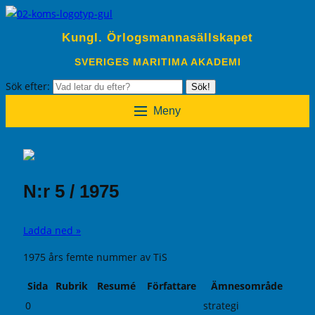
Kungl. Örlogsmannasällskapet
SVERIGES MARITIMA AKADEMI
Sök efter:
Sök!
Meny
N:r 5 / 1975
Ladda ned »
1975 års femte nummer av TiS
Sida
Rubrik
Resumé
Författare
Ämnesområde
0
strategi