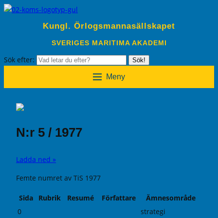
Kungl. Örlogsmannasällskapet
SVERIGES MARITIMA AKADEMI
Sök efter:
Sök!
Meny
N:r 5 / 1977
Ladda ned »
Femte numret av TiS 1977
Sida
Rubrik
Resumé
Författare
Ämnesområde
0
strategi