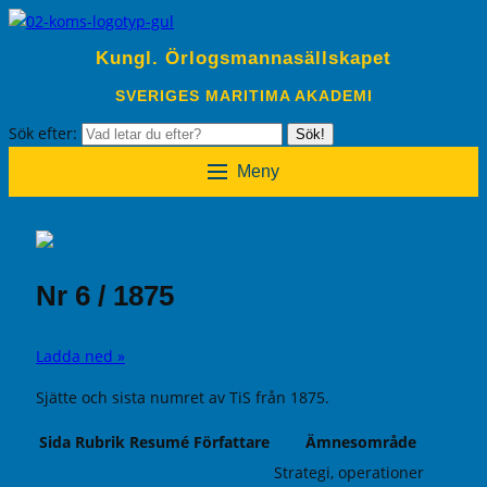
Kungl. Örlogsmannasällskapet
SVERIGES MARITIMA AKADEMI
Sök efter:
Sök!
Meny
Nr 6 / 1875
Ladda ned »
Sjätte och sista numret av TiS från 1875.
Sida
Rubrik
Resumé
Författare
Ämnesområde
Strategi, operationer