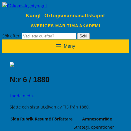
Kungl. Örlogsmannasällskapet
SVERIGES MARITIMA AKADEMI
Sök efter:
Sök!
Meny
N:r 6 / 1880
Ladda ned »
Sjätte och sista utgåvan av TiS från 1880.
Sida
Rubrik
Resumé
Författare
Ämnesområde
Strategi, operationer