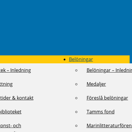
Belöningar
tek – Inledning
Belöningar – Inledni
ttning
Medaljer
tider & kontakt
Föreslå belöningar
biblioteket
Tamms fond
konst- och
Marinlitteraturföre