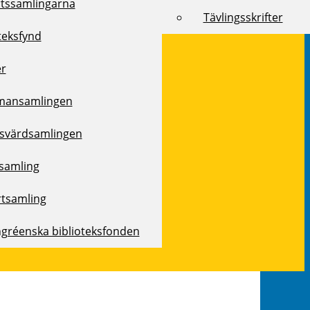
rtssamlingarna
Tävlingsskrifter
teksfynd
er
mansamlingen
svärdsamlingen
samling
rtsamling
ngréenska biblioteksfonden