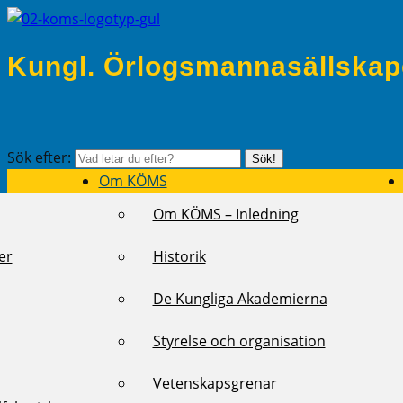
Kungl. Örlogsmannasällskap
Sök efter:
Sök!
Om KÖMS
Om KÖMS – Inledning
er
Historik
De Kungliga Akademierna
Styrelse och organisation
Vetenskapsgrenar