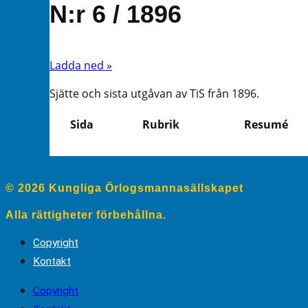
N:r 6 / 1896
Ladda ned »
Sjätte och sista utgåvan av TiS från 1896.
Sida
Rubrik
Resumé
© 2026 Kungliga Örlogsmannasällskapet
Alla rättigheter förbehållna.
Copyright
Kontakt
Copyright