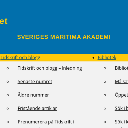
et
SVERIGES MARITIMA AKADEMI
Tidskrift och blogg
Bibliotek
Tidskrift och blogg – Inledning
Biblio
Senaste numret
Målsä
Äldre nummer
Öppet
Fristående artiklar
Sök i 
Prenumerera på Tidskrift i
Sök i 