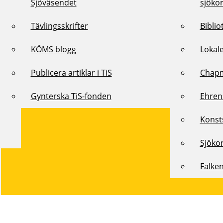
Sjöväsendet
sjöko
Tävlingsskrifter
Biblio
KÖMS blogg
Lokal
Publicera artiklar i TiS
Chap
Gynterska TiS-fonden
Ehren
Konst
Sjöko
Falke