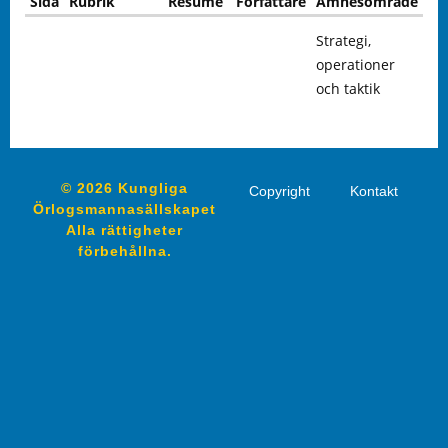
Sida
Rubrik
Resumé
Författare
Ämnesområde
Strategi,
operationer
och taktik
© 2026 Kungliga
Copyright
Kontakt
Örlogsmannasällskapet
Alla rättigheter
förbehållna.