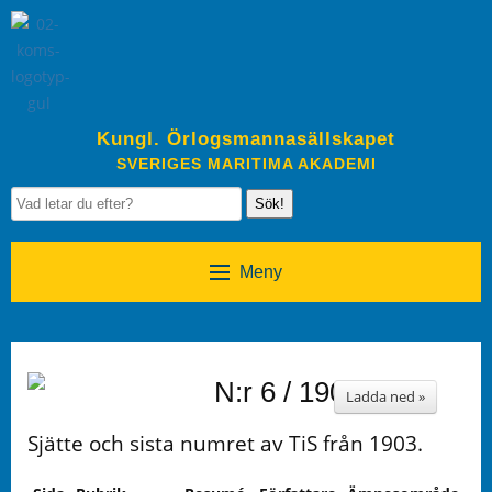
Kungl. Örlogsmannasällskapet
SVERIGES MARITIMA AKADEMI
Sök!
Meny
N:r 6 / 1903
Ladda ned »
Sjätte och sista numret av TiS från 1903.