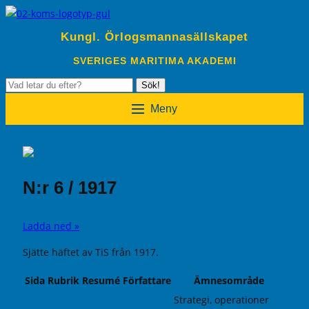
Kungl. Örlogsmannasällskapet
SVERIGES MARITIMA AKADEMI
Sök
Sök!
efter:
Meny
N:r 6 / 1917
Ladda ned »
Sjätte häftet av TiS från 1917.
Sida
Rubrik
Resumé
Författare
Ämnesområde
Strategi, operationer