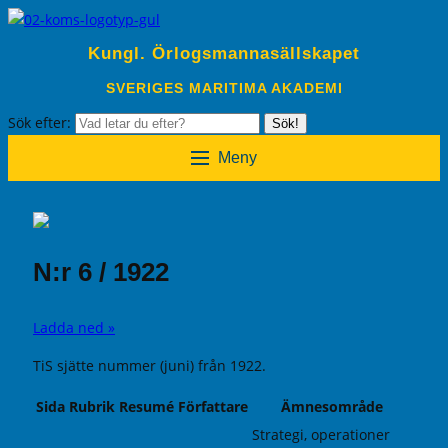
Kungl. Örlogsmannasällskapet
SVERIGES MARITIMA AKADEMI
Sök efter:
Sök!
Meny
N:r 6 / 1922
Ladda ned »
TiS sjätte nummer (juni) från 1922.
Sida
Rubrik
Resumé
Författare
Ämnesområde
Strategi, operationer