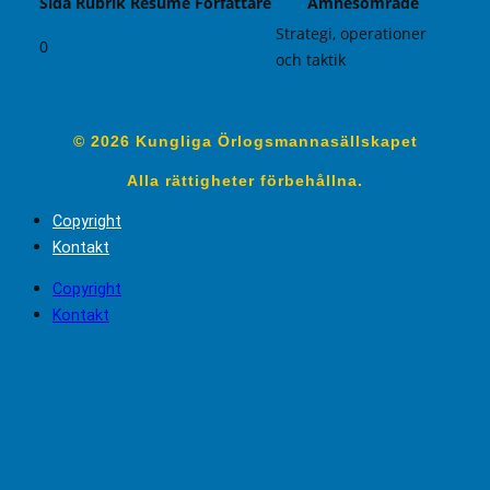
Sida
Rubrik
Resumé
Författare
Ämnesområde
Strategi, operationer
0
och taktik
© 2026 Kungliga Örlogsmannasällskapet
Alla rättigheter förbehållna.
Copyright
Kontakt
Copyright
Kontakt