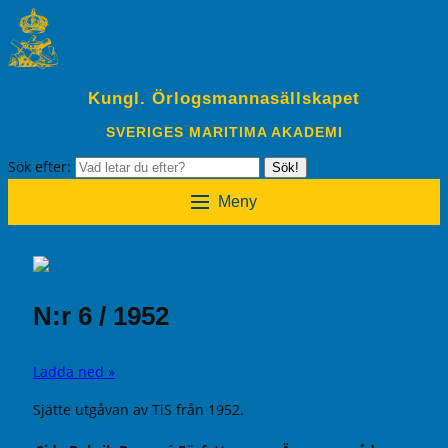
Kungl. Örlogsmannasällskapet
SVERIGES MARITIMA AKADEMI
Sök efter:
Sök!
Meny
N:r 6 / 1952
Ladda ned »
Sjätte utgåvan av TiS från 1952.