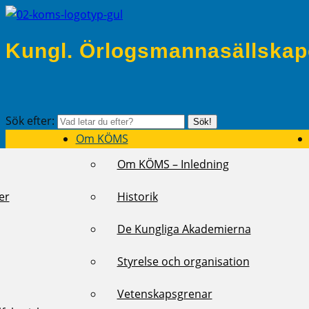
Kungl. Örlogsmannasällskap
Sök efter:
Sök!
Om KÖMS
Om KÖMS – Inledning
er
Historik
De Kungliga Akademierna
Styrelse och organisation
Vetenskapsgrenar