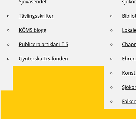
Sjöväsendet
sjöko
Tävlingsskrifter
Biblio
KÖMS blogg
Lokal
Publicera artiklar i TiS
Chap
Gynterska TiS-fonden
Ehren
Konst
Sjöko
Falke