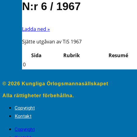
N:r 6 / 1967
Ladda ned »
Sjätte utgåvan av TiS 1967
Sida
Rubrik
Resumé
0
© 2026 Kungliga Örlogsmannasällskapet
Alla rättigheter förbehållna.
Copyright
Kontakt
Copyright