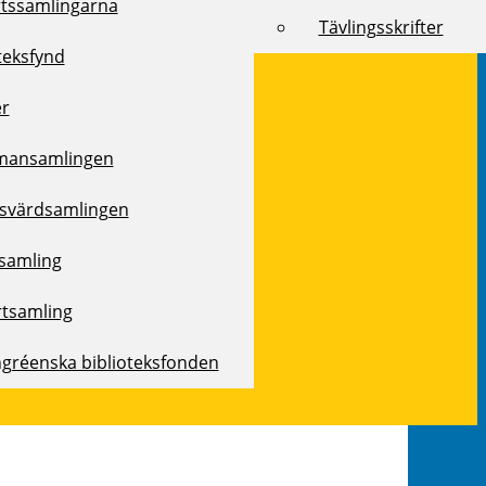
rtssamlingarna
Tävlingsskrifter
teksfynd
er
mansamlingen
svärdsamlingen
samling
rtsamling
ngréenska biblioteksfonden