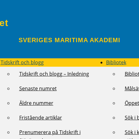
et
SVERIGES MARITIMA AKADEMI
Tidskrift och blogg
Bibliotek
Tidskrift och blogg – Inledning
Biblio
Senaste numret
Målsä
Äldre nummer
Öppet
Fristående artiklar
Sök i 
Prenumerera på Tidskrift i
Sök i 