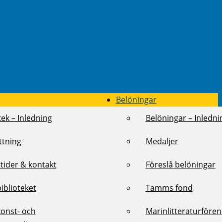
Belöningar
tek – Inledning
Belöningar – Inledni
ttning
Medaljer
tider & kontakt
Föreslå belöningar
biblioteket
Tamms fond
konst- och
Marinlitteraturföre