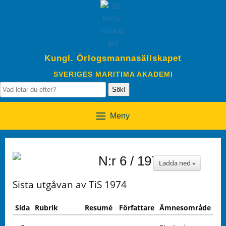
Kungl. Örlogsmannasällskapet
SVERIGES MARITIMA AKADEMI
Sök!
Meny
N:r 6 / 1974
Ladda ned »
Sista utgåvan av TiS 1974
Sida
Rubrik
Resumé
Författare
Ämnesområde