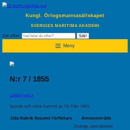
Kungl. Örlogsmannasällskapet
SVERIGES MARITIMA AKADEMI
Sök efter:
Sök!
Meny
N:r 7 / 1855
Ladda ned »
Sjunde och sista numret av TiS från 1855.
Sida
Rubrik
Resumé
Författare
Ämnesområde
Strategi, operationer