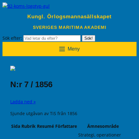
Kungl. Örlogsmannasällskapet
SVERIGES MARITIMA AKADEMI
Sök efter:
Sök!
Meny
N:r 7 / 1856
Ladda ned »
Sjunde utgåvan av TiS från 1856
Sida
Rubrik
Resumé
Författare
Ämnesområde
Strategi, operationer