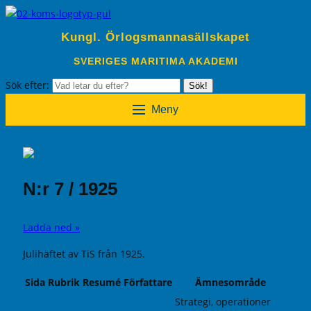
Kungl. Örlogsmannasällskapet
SVERIGES MARITIMA AKADEMI
Sök efter:
Sök!
Meny
N:r 7 / 1925
Ladda ned »
Julihäftet av TiS från 1925.
Sida
Rubrik
Resumé
Författare
Ämnesområde
Strategi, operationer