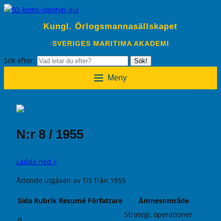
Kungl. Örlogsmannasällskapet
SVERIGES MARITIMA AKADEMI
Sök efter:
Sök!
Meny
N:r 8 / 1955
Ladda ned »
Åttonde utgåvan av TiS från 1955
Sida
Rubrik
Resumé
Författare
Ämnesområde
Strategi, operationer
0