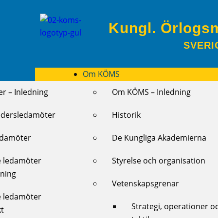
Kungl. Örlogs
SVERI
Om KÖMS
r – Inledning
Om KÖMS – Inledning
edersledamöter
Historik
edamöter
De Kungliga Akademierna
e ledamöter
Styrelse och organisation
dning
Vetenskapsgrenar
e ledamöter
Strategi, operationer o
kt