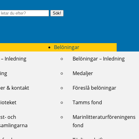
Sök!
Belöningar
 – Inledning
Belöningar – Inledning
ing
Medaljer
er & kontakt
Föreslå belöningar
lioteket
Tamms fond
st- och
Marinlitteraturföreningens
samlingarna
fond