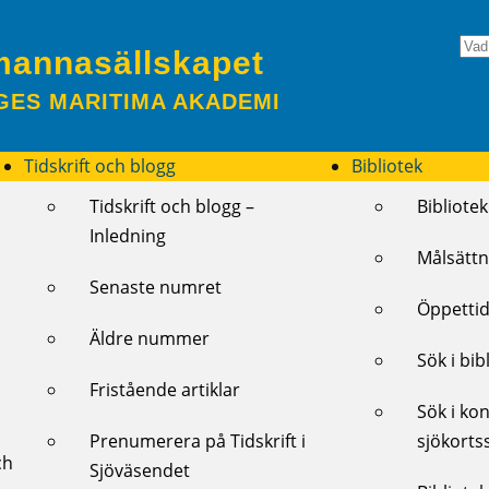
mannasällskapet
GES MARITIMA AKADEMI
Tidskrift och blogg
Bibliotek
Tidskrift och blogg –
Bibliotek
Inledning
Målsättn
Senaste numret
Öppettid
Äldre nummer
Sök i bib
Fristående artiklar
Sök i kon
Prenumerera på Tidskrift i
sjökorts
ch
Sjöväsendet