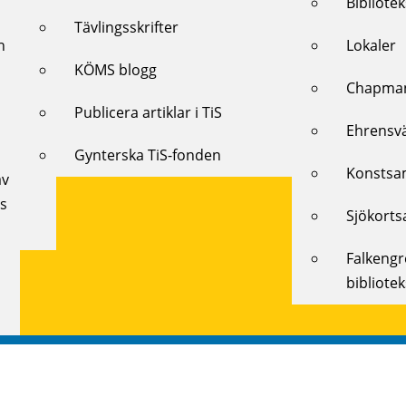
Bibliote
Tävlingsskrifter
h
Lokaler
KÖMS blogg
Chapman
Publicera artiklar i TiS
Ehrensv
Gynterska TiS-fonden
Konstsa
av
ts
Sjökorts
Falkeng
bibliote