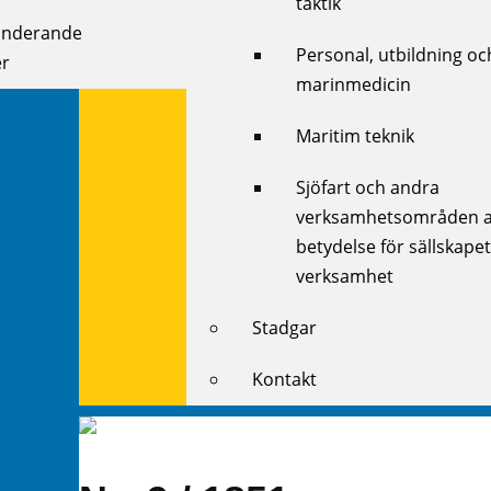
taktik
onderande
Personal, utbildning oc
r
marinmedicin
Maritim teknik
Sjöfart och andra
verksamhetsområden 
betydelse för sällskape
verksamhet
Stadgar
Kontakt