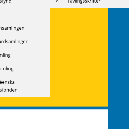
ksfynd
Tävlingsskrifter
samlingen
ärdsamlingen
mling
amling
réenska
ksfonden