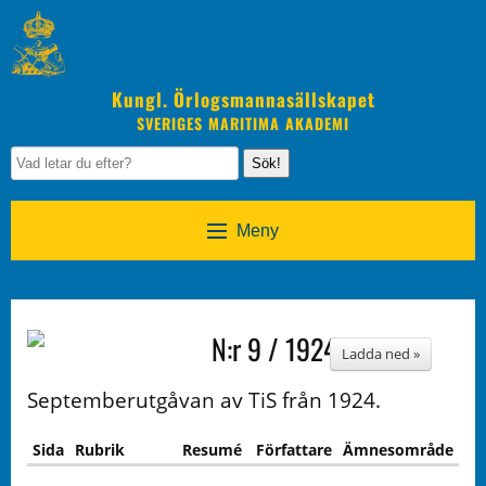
Kungl. Örlogsmannasällskapet
SVERIGES MARITIMA AKADEMI
Sök!
Meny
N:r 9 / 1924
Ladda ned »
Septemberutgåvan av TiS från 1924.
Sida
Rubrik
Resumé
Författare
Ämnesområde