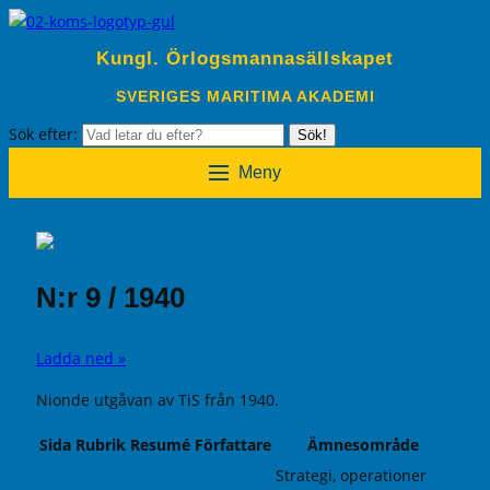
Kungl. Örlogsmannasällskapet
SVERIGES MARITIMA AKADEMI
Sök efter:
Sök!
Meny
N:r 9 / 1940
Ladda ned »
Nionde utgåvan av TiS från 1940.
Sida
Rubrik
Resumé
Författare
Ämnesområde
Strategi, operationer