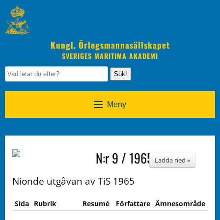
Kungl. Örlogsmannasällskapet
SVERIGES MARITIMA AKADEMI
Sök!
Meny
N:r 9 / 1965
Ladda ned »
Nionde utgåvan av TiS 1965
Sida
Rubrik
Resumé
Författare
Ämnesområde