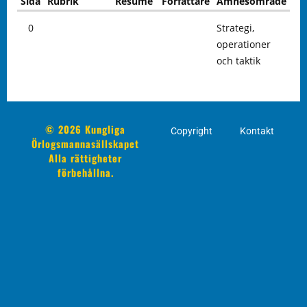
Sida
Rubrik
Resumé
Författare
Ämnesområde
0
Strategi,
operationer
och taktik
© 2026 Kungliga
Copyright
Kontakt
Örlogsmannasällskapet
Alla rättigheter
förbehållna.