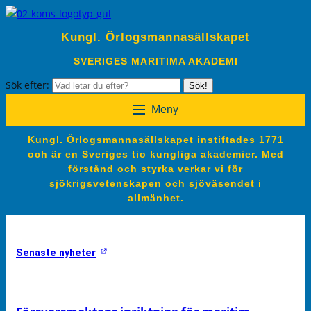
Kungl. Örlogsmannasällskapet
SVERIGES MARITIMA AKADEMI
Sök efter:
Sök!
Meny
Kungl. Örlogsmannasällskapet instiftades 1771
och är en Sveriges tio kungliga akademier. Med
förstånd och styrka verkar vi för
sjökrigsvetenskapen och sjöväsendet i
allmänhet.
Senaste nyheter