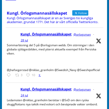
Kungl. Örlogsmannasällskapet
Follow
Kungl. Örlogsmannasällskapet är en av Sveriges tio kungliga
akademier, grundat 1771. Det här är vårt officiella Twitterkonto.
Kungl. Örlogsmannasällskapet
@orlogsman
·
28 jul
Sommarläsning del 5 på @orlogsman webb. Om störningar i den
globala sjölägesbilden, med ytterst aktuella exempel från Persiska
viken.
@jhafsegerstad @niklas_granholm @Swedish_Navy @Sweshipofficial
3
10
X
Kungl. Örlogsmannasällskapet
@orlogsman
·
24 jul
Ledamoten @niklas_granholm berättar i @SvD om den ryska
skuggflottans nya taktik med eskort och beväpnade vakter ombord.