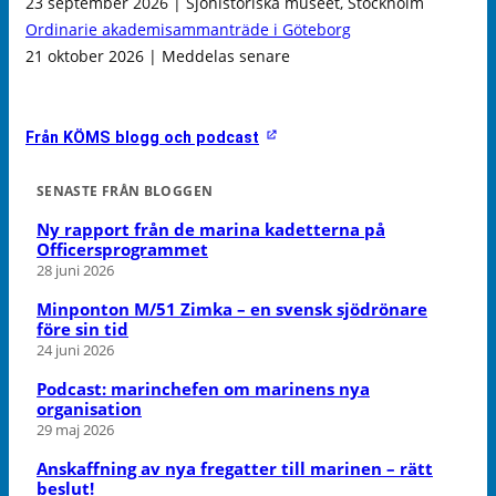
23 september 2026 | Sjöhistoriska museet, Stockholm
Ordinarie akademisammanträde i Göteborg
21 oktober 2026 | Meddelas senare
Från KÖMS blogg och podcast
SENASTE FRÅN BLOGGEN
Ny rapport från de marina kadetterna på
Officersprogrammet
28 juni 2026
Minponton M/51 Zimka – en svensk sjödrönare
före sin tid
24 juni 2026
Podcast: marinchefen om marinens nya
organisation
29 maj 2026
Anskaffning av nya fregatter till marinen – rätt
beslut!