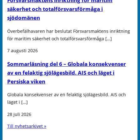
Försvarsmaktens inriktning för maritim
säkerhet och totalförsvarsförmåga i
sjödomänen
Överbefälhavaren har beslutat Försvarsmaktens inriktning
för maritim säkerhet och totalförsvarsförmåga […]
7 augusti 2026
Sommarläsning del 6 – Globala konsekvenser
av en felaktig sjölägesbild. AIS och läget i
Persiska viken
Globala konsekvenser av en felaktig sjölägesbild. AIS och
läget i […]
28 juli 2026
Till nyhetsarkivet »