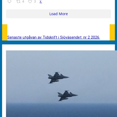
4
3
X
Load More
Senaste utgåvan av Tidskrift i Sjöväsendet: nr 2 2026.