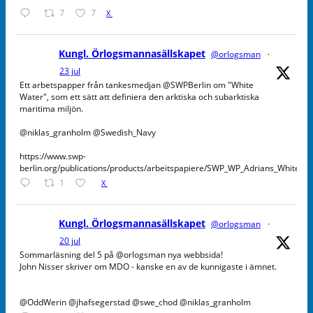
7
7
X
Kungl. Örlogsmannasällskapet
@orlogsman
·
23 jul
Ett arbetspapper från tankesmedjan @SWPBerlin om "White
Water", som ett sätt att definiera den arktiska och subarktiska
maritima miljön.
@niklas_granholm @Swedish_Navy
https://www.swp-
berlin.org/publications/products/arbeitspapiere/SWP_WP_Adrians_WhiteW
1
X
Kungl. Örlogsmannasällskapet
@orlogsman
·
20 jul
Sommarläsning del 5 på @orlogsman nya webbsida!
John Nisser skriver om MDO - kanske en av de kunnigaste i ämnet.
@OddWerin @jhafsegerstad @swe_chod @niklas_granholm