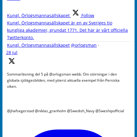
Kungl. Örlogsmannasällskapet
Follow
Kungl. Örlogsmannasällskapet är en av Sveriges tio
kungliga akademier, grundat 1771. Det här är vårt officiella
Twitterkonto.
Kungl. Örlogsmannasällskapet
@orlogsman
·
28 jul
Sommarläsning del 5 på @orlogsman webb. Om störningar i den
globala sjölägesbilden, med ytterst aktuella exempel från Persiska
viken.
@jhafsegerstad @niklas_granholm @Swedish_Navy @Sweshipofficial