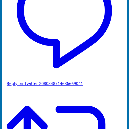
Reply on Twitter 2080348714686669041