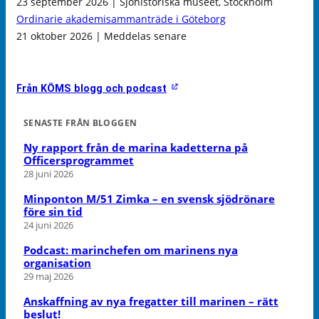
23 september 2026 | Sjöhistoriska museet, Stockholm
Ordinarie akademisammanträde i Göteborg
21 oktober 2026 | Meddelas senare
Från KÖMS blogg och podcast
SENASTE FRÅN BLOGGEN
Ny rapport från de marina kadetterna på
Officersprogrammet
28 juni 2026
Minponton M/51 Zimka – en svensk sjödrönare
före sin tid
24 juni 2026
Podcast: marinchefen om marinens nya
organisation
29 maj 2026
Anskaffning av nya fregatter till marinen – rätt
beslut!