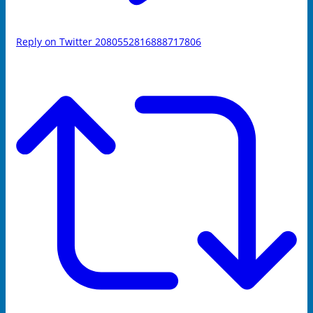
Reply on Twitter 2080552816888717806