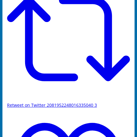
Retweet on Twitter 2081952248016335040
3