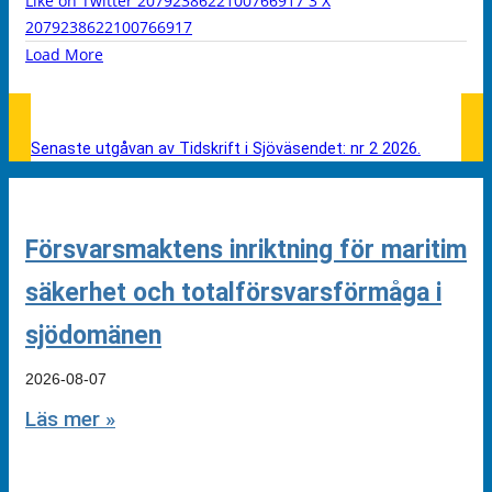
Like on Twitter 2079238622100766917
3
X
2079238622100766917
Load More
Senaste utgåvan av Tidskrift i Sjöväsendet: nr 2 2026.
Försvarsmaktens inriktning för maritim
säkerhet och totalförsvarsförmåga i
sjödomänen
2026-08-07
Läs mer »