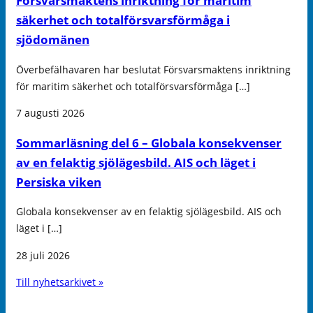
Försvarsmaktens inriktning för maritim
säkerhet och totalförsvarsförmåga i
sjödomänen
Överbefälhavaren har beslutat Försvarsmaktens inriktning
för maritim säkerhet och totalförsvarsförmåga […]
7 augusti 2026
Sommarläsning del 6 – Globala konsekvenser
av en felaktig sjölägesbild. AIS och läget i
Persiska viken
Globala konsekvenser av en felaktig sjölägesbild. AIS och
läget i […]
28 juli 2026
Till nyhetsarkivet »