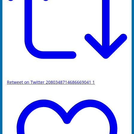
Retweet on Twitter 2080348714686669041
1