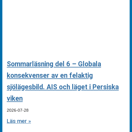
Sommarläsning del 6 – Globala
konsekvenser av en felaktig
sjölägesbild. AIS och läget i Persiska
viken
2026-07-28
Läs mer »