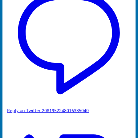
Reply on Twitter 2081952248016335040