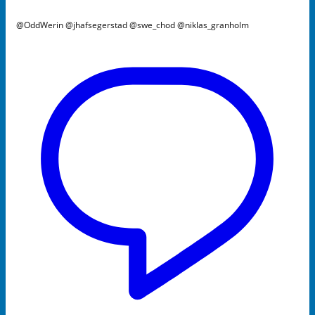
@OddWerin @jhafsegerstad @swe_chod @niklas_granholm