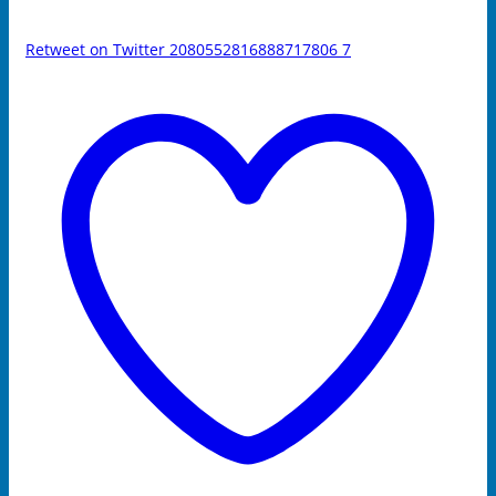
Retweet on Twitter 2080552816888717806
7