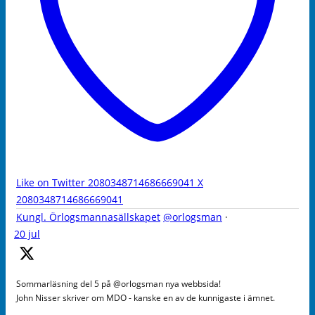
Like on Twitter 2080348714686669041
X
2080348714686669041
Kungl. Örlogsmannasällskapet
@orlogsman
·
20 jul
Sommarläsning del 5 på @orlogsman nya webbsida!
John Nisser skriver om MDO - kanske en av de kunnigaste i ämnet.