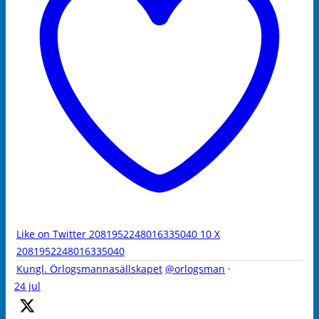
Like on Twitter 2081952248016335040
10
X
2081952248016335040
Kungl. Örlogsmannasällskapet
@orlogsman
·
24 jul