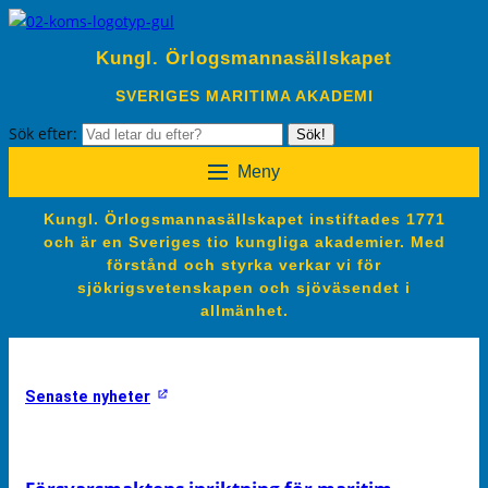
Kungl. Örlogsmannasällskapet
SVERIGES MARITIMA AKADEMI
Sök efter:
Sök!
Meny
Kungl. Örlogsmannasällskapet instiftades 1771
och är en Sveriges tio kungliga akademier. Med
förstånd och styrka verkar vi för
sjökrigsvetenskapen och sjöväsendet i
allmänhet.
Senaste nyheter