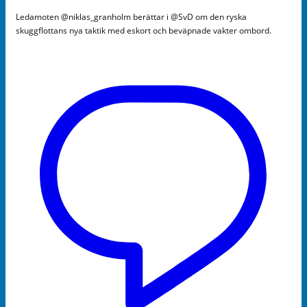
Ledamoten @niklas_granholm berättar i @SvD om den ryska
skuggflottans nya taktik med eskort och beväpnade vakter ombord.