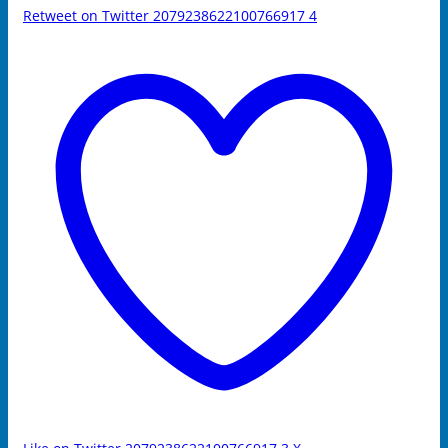
Retweet on Twitter 2079238622100766917
4