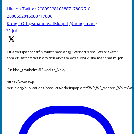
Like on Twitter 2080552816888717806
7
X
2080552816888717806
Kungl. Örlogsmannasällskapet
@orlogsman
·
23 jul
Ett arbetspapper från tankesmedjan @SWPBerlin om "White Water",
som ett sätt att definiera den arktiska och subarktiska maritima miljön.
@niklas_granholm @Swedish_Navy
https://www.swp-
berlin.org/publications/products/arbeitspapiere/SWP_WP_Adrians_WhiteWa