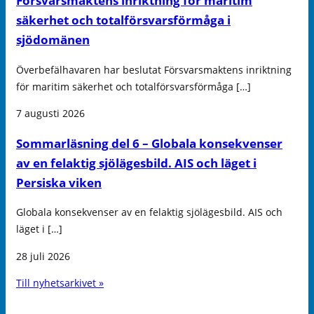
Försvarsmaktens inriktning för maritim
säkerhet och totalförsvarsförmåga i
sjödomänen
Överbefälhavaren har beslutat Försvarsmaktens inriktning
för maritim säkerhet och totalförsvarsförmåga […]
7 augusti 2026
Sommarläsning del 6 – Globala konsekvenser
av en felaktig sjölägesbild. AIS och läget i
Persiska viken
Globala konsekvenser av en felaktig sjölägesbild. AIS och
läget i […]
28 juli 2026
Till nyhetsarkivet »