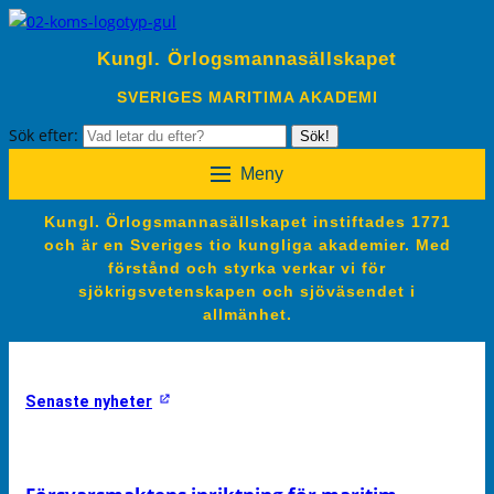
Kungl. Örlogsmannasällskapet
SVERIGES MARITIMA AKADEMI
Sök efter:
Sök!
Meny
Kungl. Örlogsmannasällskapet instiftades 1771
och är en Sveriges tio kungliga akademier. Med
förstånd och styrka verkar vi för
sjökrigsvetenskapen och sjöväsendet i
allmänhet.
Senaste nyheter