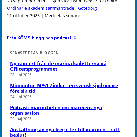
23 september 2026 | Sjöhistoriska museet, Stockholm
Ordinarie akademisammanträde i Göteborg
21 oktober 2026 | Meddelas senare
Från KÖMS blogg och podcast
SENASTE FRÅN BLOGGEN
Ny rapport från de marina kadetterna på
Officersprogrammet
28 juni 2026
Minponton M/51 Zimka – en svensk sjödrönare
före sin tid
24 juni 2026
Podcast: marinchefen om marinens nya
organisation
29 maj 2026
Anskaffning av nya fregatter till marinen – rätt
beslut!