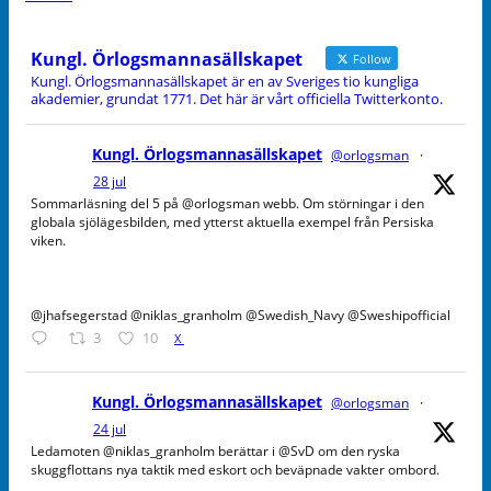
Kungl. Örlogsmannasällskapet
Follow
Kungl. Örlogsmannasällskapet är en av Sveriges tio kungliga
akademier, grundat 1771. Det här är vårt officiella Twitterkonto.
Kungl. Örlogsmannasällskapet
@orlogsman
·
28 jul
Sommarläsning del 5 på @orlogsman webb. Om störningar i den
globala sjölägesbilden, med ytterst aktuella exempel från Persiska
viken.
@jhafsegerstad @niklas_granholm @Swedish_Navy @Sweshipofficial
3
10
X
Kungl. Örlogsmannasällskapet
@orlogsman
·
24 jul
Ledamoten @niklas_granholm berättar i @SvD om den ryska
skuggflottans nya taktik med eskort och beväpnade vakter ombord.