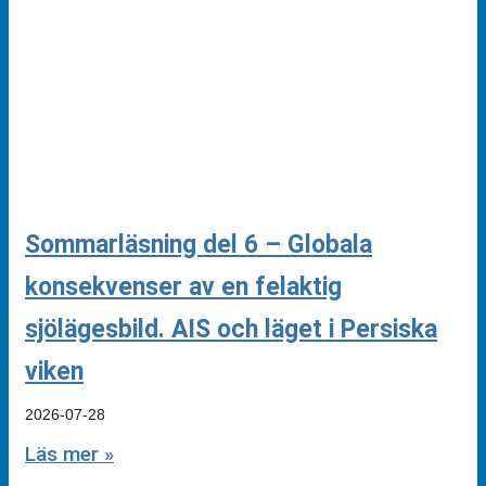
Sommarläsning del 6 – Globala
konsekvenser av en felaktig
sjölägesbild. AIS och läget i Persiska
viken
2026-07-28
Läs mer »