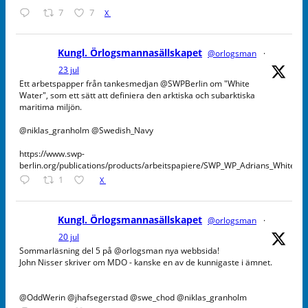
7
7
X
Kungl. Örlogsmannasällskapet
@orlogsman
·
23 jul
Ett arbetspapper från tankesmedjan @SWPBerlin om "White
Water", som ett sätt att definiera den arktiska och subarktiska
maritima miljön.
@niklas_granholm @Swedish_Navy
https://www.swp-
berlin.org/publications/products/arbeitspapiere/SWP_WP_Adrians_WhiteW
1
X
Kungl. Örlogsmannasällskapet
@orlogsman
·
20 jul
Sommarläsning del 5 på @orlogsman nya webbsida!
John Nisser skriver om MDO - kanske en av de kunnigaste i ämnet.
@OddWerin @jhafsegerstad @swe_chod @niklas_granholm