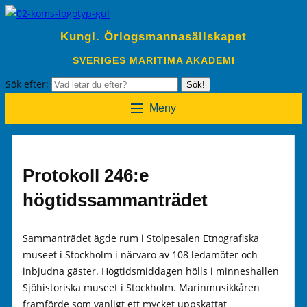
Kungl. Örlogsmannasällskapet
SVERIGES MARITIMA AKADEMI
Sök efter:
Sök!
Meny
Protokoll 246:e
högtidssammanträdet
Sammanträdet ägde rum i Stolpesalen Etnografiska
museet i Stockholm i närvaro av 108 ledamöter och
inbjudna gäster. Högtidsmiddagen hölls i minneshallen
Sjöhistoriska museet i Stockholm. Marinmusikkåren
framförde som vanligt ett mycket uppskattat