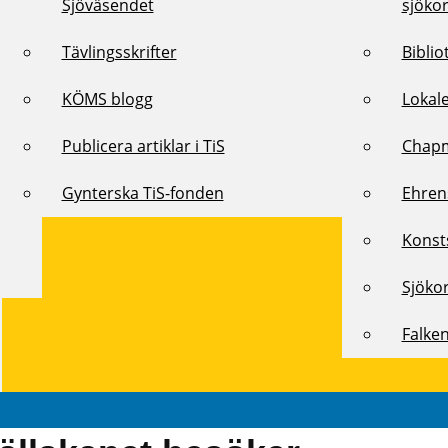
Sjöväsendet
sjöko
Tävlingsskrifter
Biblio
KÖMS blogg
Lokal
Publicera artiklar i TiS
Chap
Gynterska TiS-fonden
Ehren
Konst
Sjöko
Falke