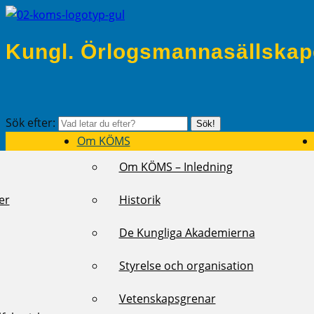
Kungl. Örlogsmannasällskap
Sök efter:
Sök!
Om KÖMS
Om KÖMS – Inledning
er
Historik
De Kungliga Akademierna
Styrelse och organisation
Vetenskapsgrenar