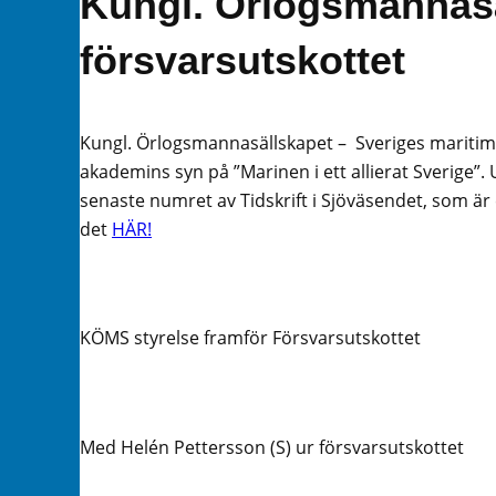
Kungl. Örlogsmannasä
försvarsutskottet
Kungl. Örlogsmannasällskapet – Sveriges maritim
akademins syn på ”Marinen i ett allierat Sverige”.
senaste numret av Tidskrift i Sjöväsendet, som ä
det
HÄR!
KÖMS styrelse framför Försvarsutskottet
Med Helén Pettersson (S) ur försvarsutskottet