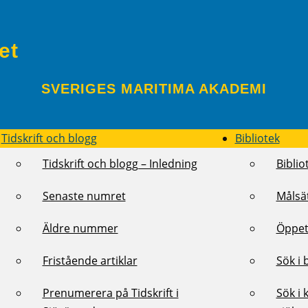
et
SVERIGES MARITIMA AKADEMI
Tidskrift och blogg
Bibliotek
Tidskrift och blogg – Inledning
Biblio
Senaste numret
Målsä
Äldre nummer
Öppet
Fristående artiklar
Sök i 
Prenumerera på Tidskrift i
Sök i 