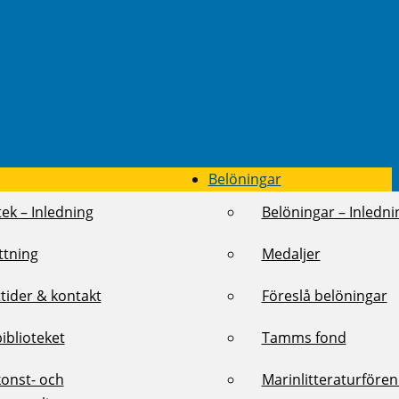
Belöningar
tek – Inledning
Belöningar – Inledni
ttning
Medaljer
tider & kontakt
Föreslå belöningar
biblioteket
Tamms fond
konst- och
Marinlitteraturföre