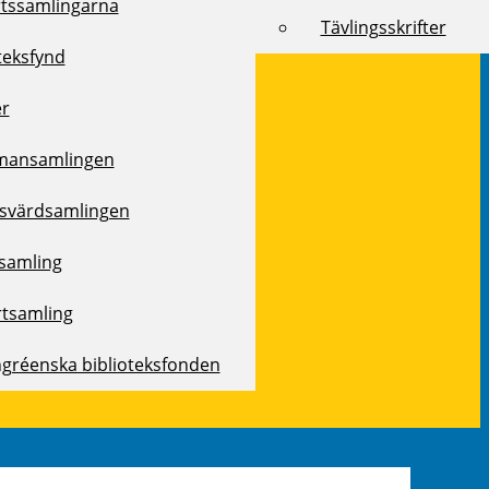
rtssamlingarna
Tävlingsskrifter
teksfynd
er
mansamlingen
svärdsamlingen
samling
rtsamling
ngréenska biblioteksfonden