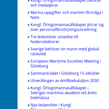
Kungl. Örlogsmannasällskapet belönar
och medaljerar
Marina uppgifter och maritim förmåga i
Nato
Kungl. Örlogsmannasällskapet yttrar sig
över personalförsörjningsutredning
Tre ledamöter utsedda till
hedersdoktorer
Sverige behöver en marin med global
räckvidd
European Maritime Societies Meeting i
Göteborg
Sammanträdet i Göteborg 15 oktober
Utvecklingen av Amfibiebataljon 2030
Kungl. Örlogsmannasällskapet –
Sveriges maritima akademi vid årets
bokmässa
Nya ledamöter i Kungl.