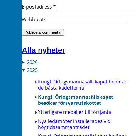
E-postadress
*
Webbplats
Alla nyheter
2026
2025
Kungl. Örlogsmannasällskapet belönar
de bästa kadetterna
Kungl. Örlogsmannasällskapet
besöker försvarsutskottet
Ytterligare medaljer till förtjänta
Nya ledamöter installerades vid
högtidssammanträdet