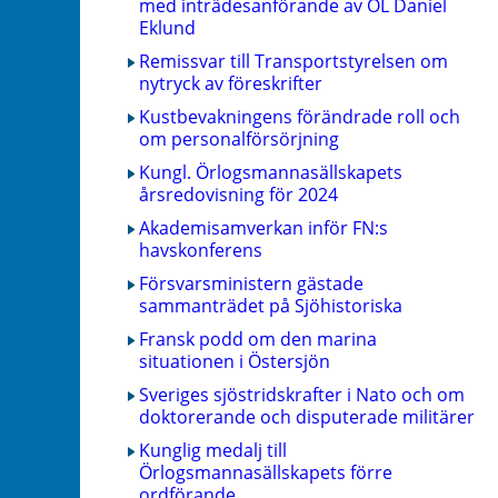
med inträdesanförande av OL Daniel
Eklund
Remissvar till Transportstyrelsen om
nytryck av föreskrifter
Kustbevakningens förändrade roll och
om personalförsörjning
Kungl. Örlogsmannasällskapets
årsredovisning för 2024
Akademisamverkan inför FN:s
havskonferens
Försvarsministern gästade
sammanträdet på Sjöhistoriska
Fransk podd om den marina
situationen i Östersjön
Sveriges sjöstridskrafter i Nato och om
doktorerande och disputerade militärer
Kunglig medalj till
Örlogsmannasällskapets förre
ordförande