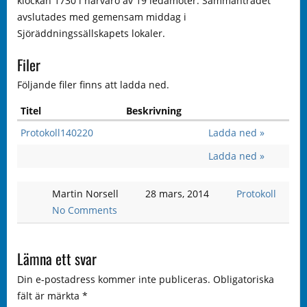
klockan 1730 i närvaro av 19 ledamöter. Sammanträdet
avslutades med gemensam middag i
Sjöräddningssällskapets lokaler.
Filer
Följande filer finns att ladda ned.
Titel
Beskrivning
Protokoll140220
Ladda ned »
Ladda ned »
Martin Norsell
28 mars, 2014
Protokoll
No Comments
Lämna ett svar
Din e-postadress kommer inte publiceras.
Obligatoriska
fält är märkta
*