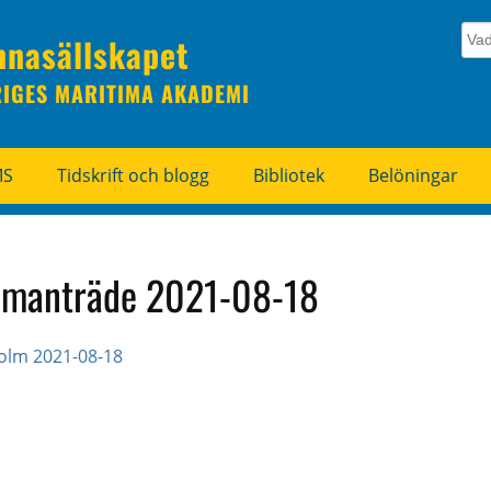
nnasällskapet
RIGES MARITIMA AKADEMI
MS
Tidskrift och blogg
Bibliotek
Belöningar
sammanträde 2021-08-18
holm 2021-08-18