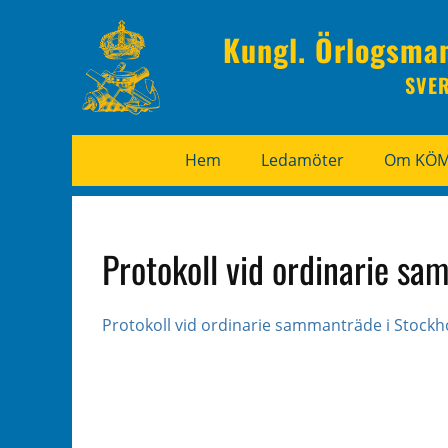
Kungl. Örlogsma
SVE
Hem
Ledamöter
Om KÖ
Protokoll vid ordinarie 
Protokoll vid ordinarie sammanträde i Stock