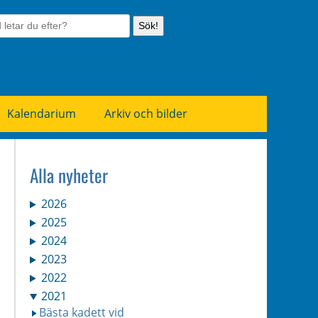
Sök!
Kalendarium
Arkiv och bilder
Alla nyheter
2026
2025
2024
2023
2022
2021
Bästa kadett vid