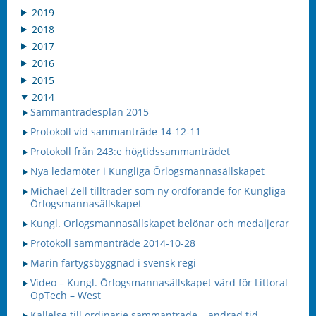
2019
2018
2017
2016
2015
2014
Sammanträdesplan 2015
Protokoll vid sammanträde 14-12-11
Protokoll från 243:e högtidssammanträdet
Nya ledamöter i Kungliga Örlogsmannasällskapet
Michael Zell tillträder som ny ordförande för Kungliga
Örlogsmannasällskapet
Kungl. Örlogsmannasällskapet belönar och medaljerar
Protokoll sammanträde 2014-10-28
Marin fartygsbyggnad i svensk regi
Video – Kungl. Örlogsmannasällskapet värd för Littoral
OpTech – West
Kallelse till ordinarie sammanträde – ändrad tid