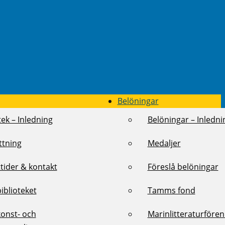
Belöningar
tek – Inledning
Belöningar – Inledni
ttning
Medaljer
tider & kontakt
Föreslå belöningar
biblioteket
Tamms fond
konst- och
Marinlitteraturföre