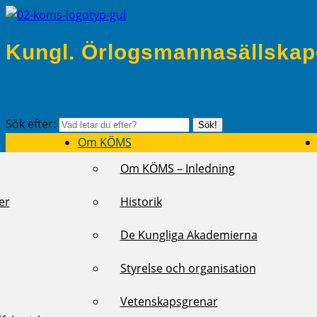
Kungl. Örlogsmannasällskap
Sök efter:
Sök!
Om KÖMS
Om KÖMS – Inledning
er
Historik
De Kungliga Akademierna
Styrelse och organisation
Vetenskapsgrenar