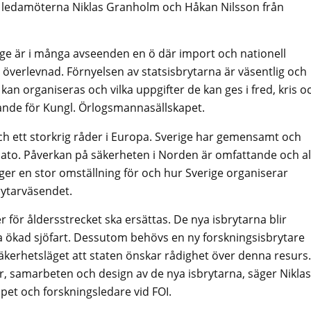
n ledamöterna Niklas Granholm och Håkan Nilsson från
verige är i många avseenden en ö där import och nationell
 överlevnad. Förnyelsen av statsisbrytarna är väsentlig och
kan organiseras och vilka uppgifter de kan ges i fred, kris o
ande för Kungl. Örlogsmannasällskapet.
ch ett storkrig råder i Europa. Sverige har gemensamt och
to. Påverkan på säkerheten i Norden är omfattande och al
 ger en stor omställning för och hur Sverige organiserar
rytarväsendet.
 för åldersstrecket ska ersättas. De nya isbrytarna blir
ta ökad sjöfart. Dessutom behövs en ny forskningsisbrytare
säkerhetsläget att staten önskar rådighet över denna resurs.
r, samarbeten och design av de nya isbrytarna, säger Niklas
et och forskningsledare vid FOI.