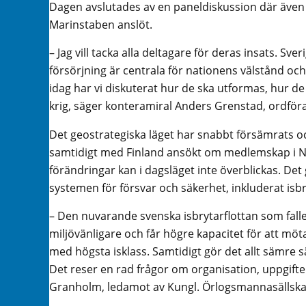
Dagen avslutades av en paneldiskussion där äve
Marinstaben anslöt.
– Jag vill tacka alla deltagare för deras insats. S
försörjning är centrala för nationens välstånd och
idag har vi diskuterat hur de ska utformas, hur de 
krig, säger konteramiral Anders Grenstad, ordför
Det geostrategiska läget har snabbt försämrats o
samtidigt med Finland ansökt om medlemskap i Na
förändringar kan i dagsläget inte överblickas. Det
systemen för försvar och säkerhet, inkluderat isb
– Den nuvarande svenska isbrytarflottan som faller
miljövänligare och får högre kapacitet för att mö
med högsta isklass. Samtidigt gör det allt sämre 
Det reser en rad frågor om organisation, uppgifte
Granholm, ledamot av Kungl. Örlogsmannasällskap