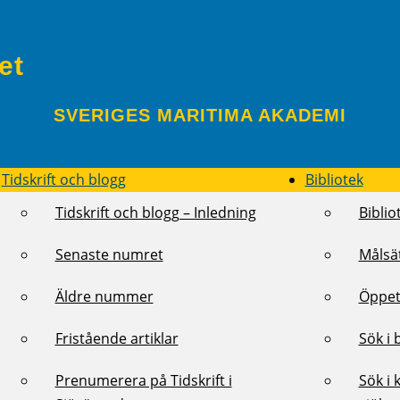
et
SVERIGES MARITIMA AKADEMI
Tidskrift och blogg
Bibliotek
Tidskrift och blogg – Inledning
Biblio
Senaste numret
Målsä
Äldre nummer
Öppet
Fristående artiklar
Sök i 
Prenumerera på Tidskrift i
Sök i 