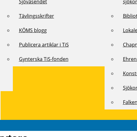
Sjöväsendet
sjöko
Tävlingsskrifter
Biblio
KÖMS blogg
Lokal
Publicera artiklar i TiS
Chap
Gynterska TiS-fonden
Ehren
Konst
Sjöko
Falke