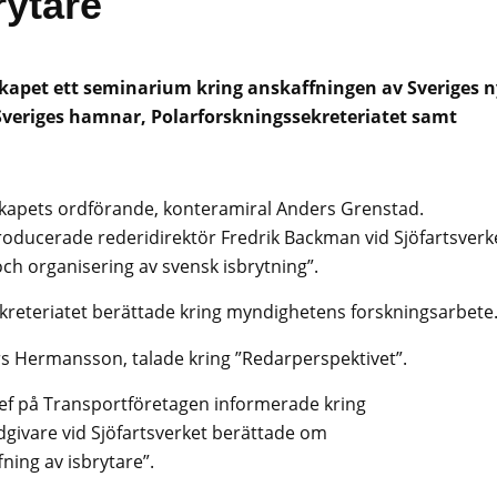
rytare
kapet ett seminarium kring anskaffningen av Sveriges 
, Sveriges hamnar, Polarforskningssekreteriatet samt
kapets ordförande, konteramiral Anders Grenstad.
oducerade rederidirektör Fredrik Backman vid Sjöfartsverk
ch organisering av svensk isbrytning”.
ekreteriatet berättade kring myndighetens forskningsarbete
rs Hermansson, talade kring ”Redarperspektivet”.
hef på Transportföretagen informerade kring
givare vid Sjöfartsverket berättade om
ing av isbrytare”.