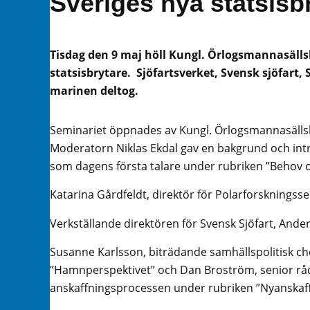
Sveriges nya statsisb
Tisdag den 9 maj höll Kungl. Örlogsmannasälls
statsisbrytare. Sjöfartsverket, Svensk sjöfart
marinen deltog.
Seminariet öppnades av Kungl. Örlogsmannasälls
Moderatorn Niklas Ekdal gav en bakgrund och intr
som dagens första talare under rubriken ”Behov o
Katarina Gårdfeldt, direktör för Polarforskningss
Verkställande direktören för Svensk Sjöfart, Ande
Susanne Karlsson, biträdande samhällspolitisk c
”Hamnperspektivet” och Dan Broström, senior råd
anskaffningsprocessen under rubriken ”Nyanskaffn