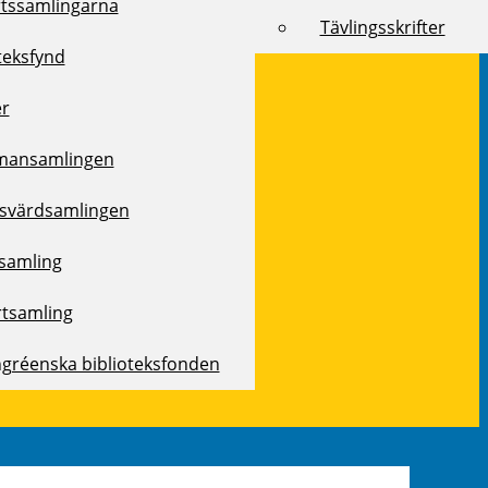
rtssamlingarna
Tävlingsskrifter
teksfynd
er
mansamlingen
svärdsamlingen
samling
rtsamling
ngréenska biblioteksfonden