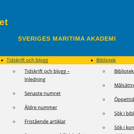
et
SVERIGES MARITIMA AKADEMI
Tidskrift och blogg
Bibliotek
Tidskrift och blogg –
Bibliotek
Inledning
Målsättn
Senaste numret
Öppettid
Äldre nummer
Sök i bib
Fristående artiklar
Sök i kon