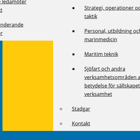
e ledamöter
Strategi, operationer o
kt
taktik
onderande
Personal, utbildning oc
r
marinmedicin
Maritim teknik
Sjöfart och andra
verksamhetsområden 
betydelse för sällskape
verksamhet
Stadgar
Kontakt