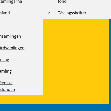
samlingarna
fond
ksfynd
Tävlingsskrifter
samlingen
ärdsamlingen
mling
amling
réenska
ksfonden