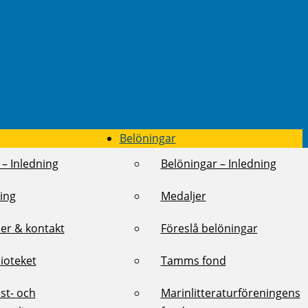
Belöningar
 – Inledning
Belöningar – Inledning
ing
Medaljer
er & kontakt
Föreslå belöningar
lioteket
Tamms fond
st- och
Marinlitteraturföreningens