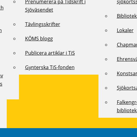
Prenumerera på Tidskrift i
sjökorts
ch
Sjöväsendet
Bibliote
Tävlingsskrifter
h
Lokaler
KÖMS blogg
Chapman
Publicera artiklar i TiS
Ehrensv
Gynterska TiS-fonden
Konstsa
av
ts
Sjökorts
Falkeng
bibliote