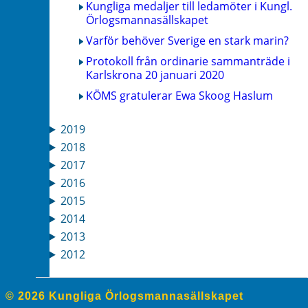
Kungliga medaljer till ledamöter i Kungl.
Örlogsmannasällskapet
Varför behöver Sverige en stark marin?
Protokoll från ordinarie sammanträde i
Karlskrona 20 januari 2020
KÖMS gratulerar Ewa Skoog Haslum
2019
2018
2017
2016
2015
2014
2013
2012
© 2026 Kungliga Örlogsmannasällskapet