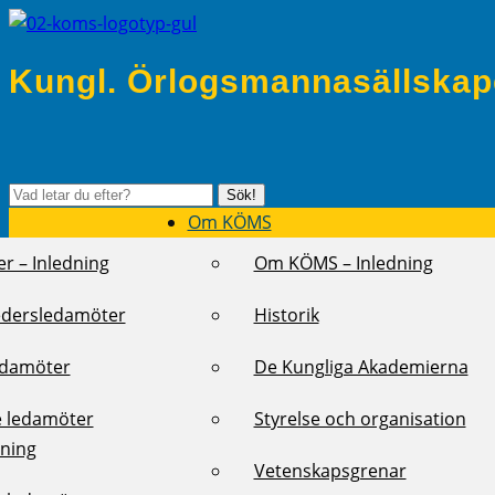
Kungl. Örlogsmannasällskap
Sök
Sök!
efter:
Om KÖMS
r – Inledning
Om KÖMS – Inledning
edersledamöter
Historik
edamöter
De Kungliga Akademierna
e ledamöter
Styrelse och organisation
dning
Vetenskapsgrenar