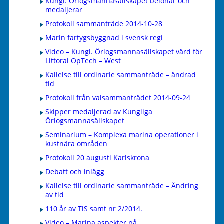
Kungl. Örlogsmannasällskapet belönar och
medaljerar
Protokoll sammanträde 2014-10-28
Marin fartygsbyggnad i svensk regi
Video – Kungl. Örlogsmannasällskapet värd för
Littoral OpTech – West
Kallelse till ordinarie sammanträde – ändrad
tid
Protokoll från valsammanträdet 2014-09-24
Skipper medaljerad av Kungliga
Örlogsmannasällskapet
Seminarium – Komplexa marina operationer i
kustnära områden
Protokoll 20 augusti Karlskrona
Debatt och inlägg
Kallelse till ordinarie sammanträde – Ändring
av tid
110 år av TiS samt nr 2/2014.
Video – Marina aspekter på