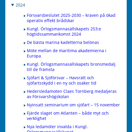
2024
Försvarsbeslutet 2025-2030 – kraven på ökad
operativ effekt brådskar
Kungl. Örlogsmannasällskapets 253:e
högtidssammankomst 2024
De bästa marina kadetterna belönas
Möte mellan de maritima akademierna i
Europa
Kungl. Örlogsmannasällskapets bronsmedalj
till de främsta
Sjöfart & Sjöförsvar – Havsrätt och
sjöfartsskydd i en ny och osäker tid
Hedersledamoten Claes Tornberg medaljeras
av Försvarshögskolan
Nyinsatt seminarium om sjöfart – 15 november
Fjärde slaget om Atlanten – både myt och
verklighet
Nya ledamöter invalda i Kungl.
Örlogsmannasällskapet