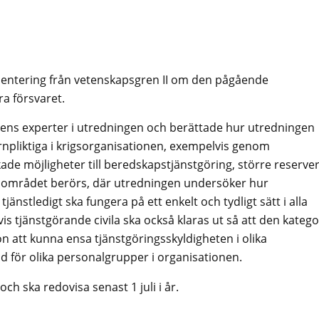
ientering från vetenskapsgren II om den pågående
a försvaret.
tens experter i utredningen och berättade hur utredningen
värnpliktiga i krigsorganisationen, exempelvis genom
de möjligheter till beredskapstjänstgöring, större reserver
rsområdet berörs, där utredningen undersöker hur
 tjänstledigt ska fungera på ett enkelt och tydligt sätt i alla
 tjänstgörande civila ska också klaras ut så att den katego
n att kunna ensa tjänstgöringsskyldigheten i olika
ad för olika personalgrupper i organisationen.
ch ska redovisa senast 1 juli i år.