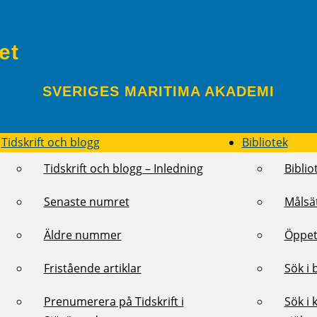
et
SVERIGES MARITIMA AKADEMI
Tidskrift och blogg
Bibliotek
Tidskrift och blogg – Inledning
Biblio
Senaste numret
Målsä
Äldre nummer
Öppet
Fristående artiklar
Sök i 
Prenumerera på Tidskrift i
Sök i 