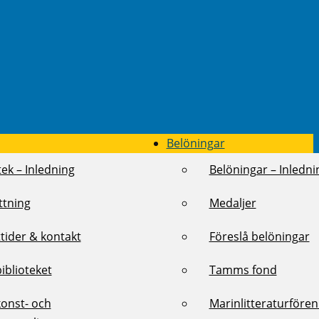
Belöningar
tek – Inledning
Belöningar – Inledni
ttning
Medaljer
tider & kontakt
Föreslå belöningar
biblioteket
Tamms fond
konst- och
Marinlitteraturföre