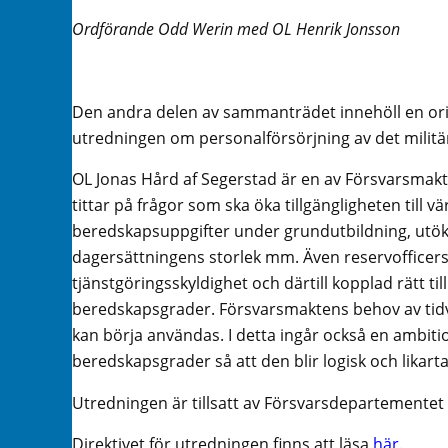
Ordförande Odd Werin med OL Henrik Jonsson
Den andra delen av sammanträdet innehöll en or
utredningen om personalförsörjning av det militär
OL Jonas Hård af Segerstad är en av Försvarsmak
tittar på frågor som ska öka tillgängligheten till 
beredskapsuppgifter under grundutbildning, utöka
dagersättningens storlek mm. Även reservoffice
tjänstgöringsskyldighet och därtill kopplad rätt till
beredskapsgrader. Försvarsmaktens behov av tidvis
kan börja användas. I detta ingår också en ambitio
beredskapsgrader så att den blir logisk och likart
Utredningen är tillsatt av Försvarsdepartementet o
Direktivet för utredningen finns att läsa
här
.