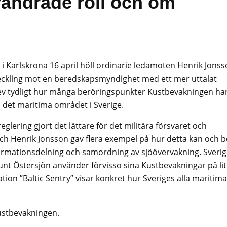
ändrade roll och om
 Karlskrona 16 april höll ordinarie ledamoten Henrik Jons
eckling mot en beredskapsmyndighet med ett mer uttalat
ev tydligt hur många beröringspunkter Kustbevakningen ha
det maritima området i Sverige.
eglering gjort det lättare för det militära försvaret och
ch Henrik Jonsson gav flera exempel på hur detta kan och b
ormationsdelning och samordning av sjöövervakning. Sveri
nt Östersjön använder förvisso sina Kustbevakningar på li
tion ”Baltic Sentry” visar konkret hur Sveriges alla maritima
ustbevakningen.