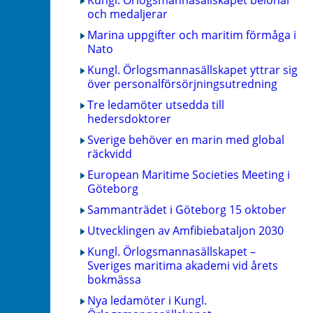
Kungl. Örlogsmannasällskapet belönar
och medaljerar
Marina uppgifter och maritim förmåga i
Nato
Kungl. Örlogsmannasällskapet yttrar sig
över personalförsörjningsutredning
Tre ledamöter utsedda till
hedersdoktorer
Sverige behöver en marin med global
räckvidd
European Maritime Societies Meeting i
Göteborg
Sammanträdet i Göteborg 15 oktober
Utvecklingen av Amfibiebataljon 2030
Kungl. Örlogsmannasällskapet –
Sveriges maritima akademi vid årets
bokmässa
Nya ledamöter i Kungl.