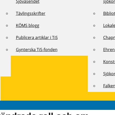
Sjöväsendet
sjöko
Tävlingsskrifter
Biblio
KÖMS blogg
Lokal
Publicera artiklar i TiS
Chap
Gynterska TiS-fonden
Ehren
Konst
Sjöko
Falke