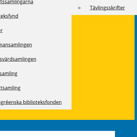
rtssamlingarna
Tävlingsskrifter
teksfynd
er
mansamlingen
svärdsamlingen
samling
rtsamling
ngréenska biblioteksfonden