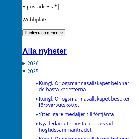
E-postadress
*
Webbplats
Alla nyheter
2026
2025
Kungl. Örlogsmannasällskapet belönar
de bästa kadetterna
Kungl. Örlogsmannasällskapet besöker
försvarsutskottet
Ytterligare medaljer till förtjänta
Nya ledamöter installerades vid
högtidssammanträdet