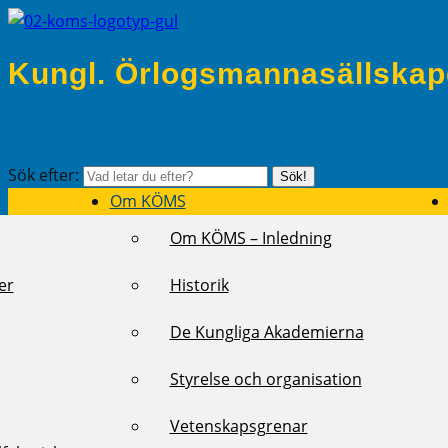
Kungl. Örlogsmannasällskap
Sök efter:
Sök!
Om KÖMS
Om KÖMS – Inledning
er
Historik
De Kungliga Akademierna
Styrelse och organisation
Vetenskapsgrenar