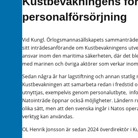
Kustbevakningens för
personalförsörjning
Vid Kungl. Örlogsmannasällskapets sammanträde i
sitt inträdesanförande om Kustbevakningens utv
ansvar inom den maritima säkerheten, där det bl
med marinen och övriga aktörer som verkar inom 
Sedan några år har lagstiftning och annan statlig r
Kustbevakningen att samarbeta redan i fredstid o
utnyttjas, exempelvis genom personalutbyte, inf
Natointräde öppnar också möjligheter. Ländern ru
olika sätt, men att den svenska ingår i Natos opera
verktyg kan användas.
OL Henrik Jonsson är sedan 2024 överdirektör i K