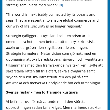
strategi som inleds med orden:
[8]
“The world is inextricably connected by its oceans and
seas. They are essential to ensure global commerce and
our way of life…security is no longer regional.”
Strategin tydliggör att Ryssland och terrorism är det
omedelbara hoten men betonar att den rysk-kinesiska
axeln undergräver den regelbaserade ordningen.
Strategin formulerar Natos vision som sjömakt med en
uppmaning att öka beredskapen, närvaron och kvantiteten
tillsammans med den framväxande nya tekniken i syfte att
säkerställa rätten till fri sjöfart, säkra sjövägarna samt
skydda den kritiska infrastrukturen och på så sätt
avskräcka och motverka uppdykande hot och utmaningar.
Sverige rustar – men fortfarande kustnära
Vi befinner oss för närvarande mitt i den största
upprustningen sedan kalla kriget. Men marinens struktur