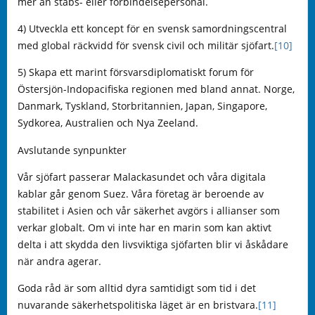
mer än stabs- eller förbindelsepersonal.
4) Utveckla ett koncept för en svensk samordningscentral
med global räckvidd för svensk civil och militär sjöfart.
[10]
5) Skapa ett marint försvarsdiplomatiskt forum för
Östersjön-Indopacifiska regionen med bland annat. Norge,
Danmark, Tyskland, Storbritannien, Japan, Singapore,
Sydkorea, Australien och Nya Zeeland.
Avslutande synpunkter
Vår sjöfart passerar Malackasundet och våra digitala
kablar går genom Suez. Våra företag är beroende av
stabilitet i Asien och vår säkerhet avgörs i allianser som
verkar globalt. Om vi inte har en marin som kan aktivt
delta i att skydda den livsviktiga sjöfarten blir vi åskådare
när andra agerar.
Goda råd är som alltid dyra samtidigt som tid i det
nuvarande säkerhetspolitiska läget är en bristvara.
[11]