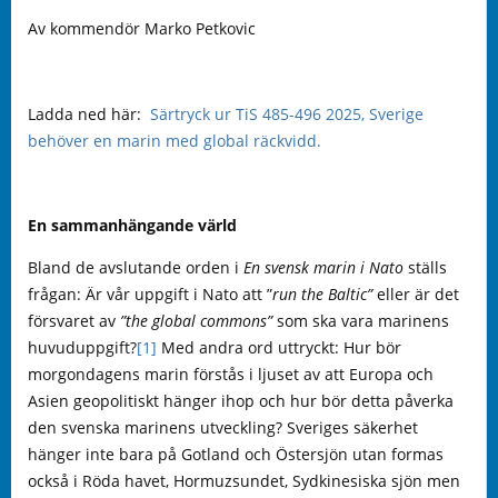
Av kommendör Marko Petkovic
Ladda ned här:
Särtryck ur TiS 485-496 2025, Sverige
behöver en marin med global räckvidd.
En sammanhängande värld
Bland de avslutande orden i
En svensk marin i Nato
ställs
frågan: Är vår uppgift i Nato att ”
run the Baltic”
eller är det
försvaret av
”the global commons”
som ska vara marinens
huvuduppgift?
[1]
Med andra ord uttryckt: Hur bör
morgondagens marin förstås i ljuset av att Europa och
Asien geopolitiskt hänger ihop och hur bör detta påverka
den svenska marinens utveckling? Sveriges säkerhet
hänger inte bara på Gotland och Östersjön utan formas
också i Röda havet, Hormuzsundet, Sydkinesiska sjön men