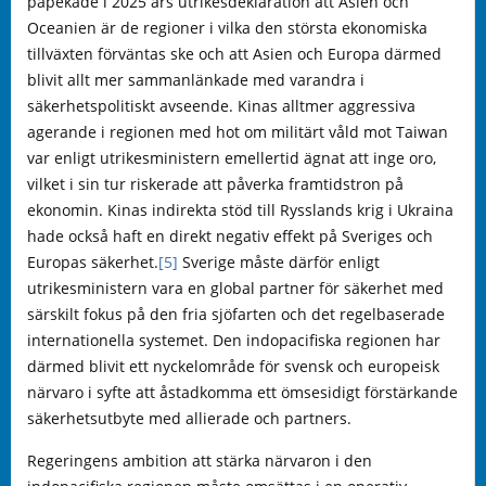
påpekade i 2025 års utrikesdeklaration att Asien och
Oceanien är de regioner i vilka den största ekonomiska
tillväxten förväntas ske och att Asien och Europa därmed
blivit allt mer sammanlänkade med varandra i
säkerhetspolitiskt avseende. Kinas alltmer aggressiva
agerande i regionen med hot om militärt våld mot Taiwan
var enligt utrikesministern emellertid ägnat att inge oro,
vilket i sin tur riskerade att påverka framtidstron på
ekonomin. Kinas indirekta stöd till Rysslands krig i Ukraina
hade också haft en direkt negativ effekt på Sveriges och
Europas säkerhet.
[5]
Sverige måste därför enligt
utrikesministern vara en global partner för säkerhet med
särskilt fokus på den fria sjöfarten och det regelbaserade
internationella systemet. Den indopacifiska regionen har
därmed blivit ett nyckelområde för svensk och europeisk
närvaro i syfte att åstadkomma ett ömsesidigt förstärkande
säkerhetsutbyte med allierade och partners.
Regeringens ambition att stärka närvaron i den