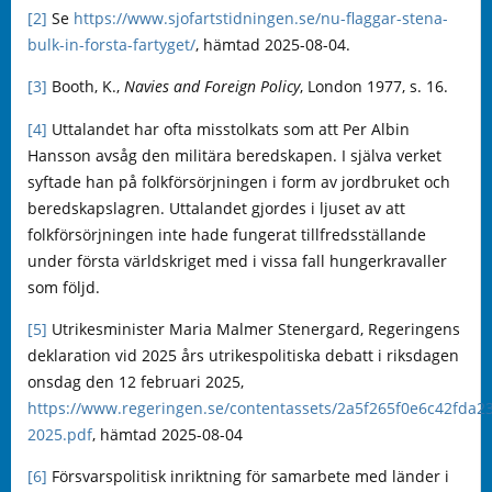
[2]
Se
https://www.sjofartstidningen.se/nu-flaggar-stena-
bulk-in-forsta-fartyget/
, hämtad 2025-08-04.
[3]
Booth, K.,
Navies and Foreign Policy
, London 1977, s. 16.
[4]
Uttalandet har ofta misstolkats som att Per Albin
Hansson avsåg den militära beredskapen. I själva verket
syftade han på folkförsörjningen i form av jordbruket och
beredskapslagren. Uttalandet gjordes i ljuset av att
folkförsörjningen inte hade fungerat tillfredsställande
under första världskriget med i vissa fall hungerkravaller
som följd.
[5]
Utrikesminister Maria Malmer Stenergard, Regeringens
deklaration vid 2025 års utrikespolitiska debatt i riksdagen
onsdag den 12 februari 2025,
https://www.regeringen.se/contentassets/2a5f265f0e6c42fda2
2025.pdf
, hämtad 2025-08-04
[6]
Försvarspolitisk inriktning för samarbete med länder i