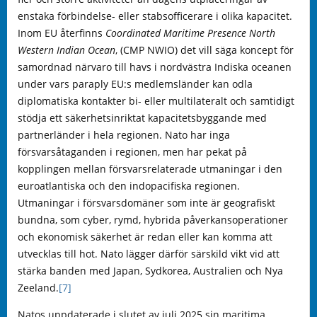
enstaka förbindelse- eller stabsofficerare i olika kapacitet.
Inom EU återfinns
Coordinated Maritime Presence North
Western Indian Ocean
, (CMP NWIO) det vill säga koncept för
samordnad närvaro till havs i nordvästra Indiska oceanen
under vars paraply EU:s medlemsländer kan odla
diplomatiska kontakter bi- eller multilateralt och samtidigt
stödja ett säkerhetsinriktat kapacitetsbyggande med
partnerländer i hela regionen. Nato har inga
försvarsåtaganden i regionen, men har pekat på
kopplingen mellan försvarsrelaterade utmaningar i den
euroatlantiska och den indopacifiska regionen.
Utmaningar i försvarsdomäner som inte är geografiskt
bundna, som cyber, rymd, hybrida påverkansoperationer
och ekonomisk säkerhet är redan eller kan komma att
utvecklas till hot. Nato lägger därför särskild vikt vid att
stärka banden med Japan, Sydkorea, Australien och Nya
Zeeland.
[7]
Natos uppdaterade i slutet av juli 2025 sin maritima