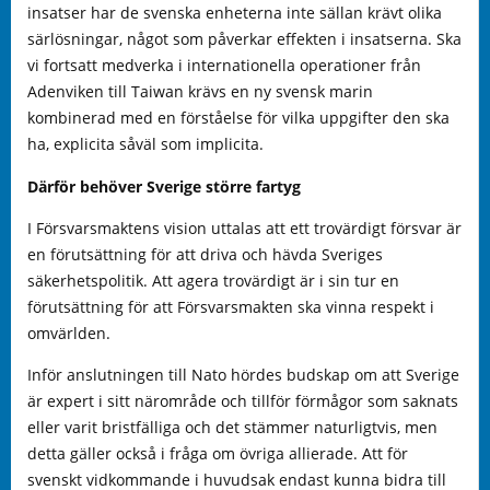
insatser har de svenska enheterna inte sällan krävt olika
särlösningar, något som påverkar effekten i insatserna. Ska
vi fortsatt medverka i internationella operationer från
Adenviken till Taiwan krävs en ny svensk marin
kombinerad med en förståelse för vilka uppgifter den ska
ha, explicita såväl som implicita.
Därför behöver Sverige större fartyg
I Försvarsmaktens vision uttalas att ett trovärdigt försvar är
en förutsättning för att driva och hävda Sveriges
säkerhetspolitik. Att agera trovärdigt är i sin tur en
förutsättning för att Försvarsmakten ska vinna respekt i
omvärlden.
Inför anslutningen till Nato hördes budskap om att Sverige
är expert i sitt närområde och tillför förmågor som saknats
eller varit bristfälliga och det stämmer naturligtvis, men
detta gäller också i fråga om övriga allierade. Att för
svenskt vidkommande i huvudsak endast kunna bidra till