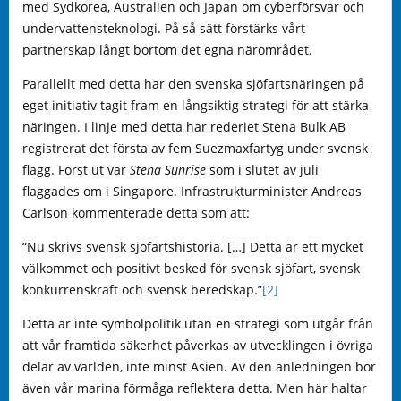
med Sydkorea, Australien och Japan om cyberförsvar och
undervattensteknologi. På så sätt förstärks vårt
partnerskap långt bortom det egna närområdet.
Parallellt med detta har den svenska sjöfartsnäringen på
eget initiativ tagit fram en långsiktig strategi för att stärka
näringen. I linje med detta har rederiet Stena Bulk AB
registrerat det första av fem Suezmaxfartyg under svensk
flagg. Först ut var
Stena Sunrise
som i slutet av juli
flaggades om i Singapore. Infrastrukturminister Andreas
Carlson kommenterade detta som att:
“Nu skrivs svensk sjöfartshistoria. […] Detta är ett mycket
välkommet och positivt besked för svensk sjöfart, svensk
konkurrenskraft och svensk beredskap.”
[2]
Detta är inte symbolpolitik utan en strategi som utgår från
att vår framtida säkerhet påverkas av utvecklingen i övriga
delar av världen, inte minst Asien. Av den anledningen bör
även vår marina förmåga reflektera detta. Men här haltar