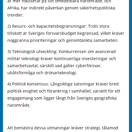
är mer fokuserat på sitt omedelbara närområde, och
Afrika, har indirekt påverkan genom säkerhetspolitiska
trender.
2) Resurs- och kapacitetsbegränsningar: Trots stora
tillskott är Sveriges försvarsbudget begränsad, vilket kräver
noggranna prioriteringar och genomtänkta samarbeten.
3) Teknologisk utveckling: Konkurrensen om avancerad
militär teknologi kräver kontinuerliga investeringar och
samarbetsavtal, särskilt vad gäller cyberförsvar,
ubåtsförmåga och drönarteknologi.
4) Politisk konsensus: Långsiktiga satsningar kräver bred
politisk enighet och förankring i samhället, särskilt för ett
engagemang som ligger långt från Sveriges geografiska
närområde.
Att bemästra dessa utmaningar kräver strategi, tålamod