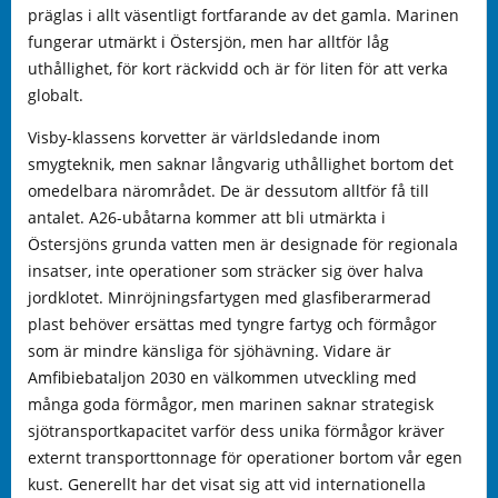
präglas i allt väsentligt fortfarande av det gamla. Marinen
fungerar utmärkt i Östersjön, men har alltför låg
uthållighet, för kort räckvidd och är för liten för att verka
globalt.
Visby-klassens korvetter är världsledande inom
smygteknik, men saknar långvarig uthållighet bortom det
omedelbara närområdet. De är dessutom alltför få till
antalet. A26-ubåtarna kommer att bli utmärkta i
Östersjöns grunda vatten men är designade för regionala
insatser, inte operationer som sträcker sig över halva
jordklotet. Minröjningsfartygen med glasfiberarmerad
plast behöver ersättas med tyngre fartyg och förmågor
som är mindre känsliga för sjöhävning. Vidare är
Amfibiebataljon 2030 en välkommen utveckling med
många goda förmågor, men marinen saknar strategisk
sjötransportkapacitet varför dess unika förmågor kräver
externt transporttonnage för operationer bortom vår egen
kust. Generellt har det visat sig att vid internationella