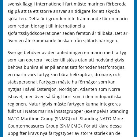
svensk flagg i internationell fart måste marinen förbereda
sig på att ta ett större ansvar än tidigare för att skydda
sjöfarten. Detta är i grunden inte främmande för en marin
som redan bidragit till internationella
sjöfartsskyddsoperationer sedan femton år tillbaka. Det är
även en återkommande önskan från sjöfartsnäringen.
Sverige behöver av den anledningen en marin med fartyg
som kan operera i veckor till sjöss utan att nödvändigtvis
behöva bunkra eller på annat sätt förnödenhetsförsörjas,
en marin vars fartyg kan bära helikoptrar, drönare, och
stabspersonal. Fartygen måste ha förmågor som kan
nyttjas i såväl Östersjön, Nordsjön, Atlanten som Norra
ishavet, men även så långt bort som i den indopacifiska
regionen. Naturligtvis måste fartygen kunna integreras
fullt ut i Natos marina insatsgrupper (exempelvis Standing
NATO Maritime Group (SNMG) och Standing NATO Mine
Countermeasures Group (SNMCMG). För att klara dessa
uppgifter krävs nya fartygstyper av större storlek än de