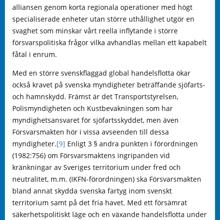
alliansen genom korta regionala operationer med högt
specialiserade enheter utan större uthållighet utgör en
svaghet som minskar vårt reella inflytande i större
försvarspolitiska frågor vilka avhandlas mellan ett kapabelt
fåtal i enrum.
Med en större svenskflaggad global handelsflotta ökar
också kravet på svenska myndigheter beträffande sjöfarts-
och hamnskydd. Främst är det Transportstyrelsen,
Polismyndigheten och Kustbevakningen som har
myndighetsansvaret för sjöfartsskyddet, men även
Försvarsmakten hör i vissa avseenden till dessa
myndigheter.
[9]
Enligt 3 § andra punkten i förordningen
(1982:756) om Försvarsmaktens ingripanden vid
kränkningar av Sveriges territorium under fred och
neutralitet, m.m. (IKFN-förordningen) ska Försvarsmakten
bland annat skydda svenska fartyg inom svenskt
territorium samt på det fria havet. Med ett försämrat
säkerhetspolitiskt läge och en växande handelsflotta under