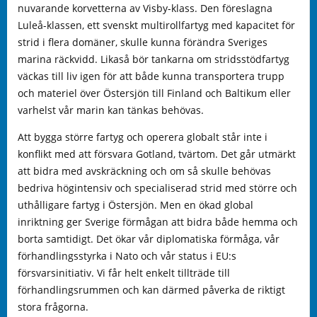
nuvarande korvetterna av Visby-klass. Den föreslagna
Luleå-klassen, ett svenskt multirollfartyg med kapacitet för
strid i flera domäner, skulle kunna förändra Sveriges
marina räckvidd. Likaså bör tankarna om stridsstödfartyg
väckas till liv igen för att både kunna transportera trupp
och materiel över Östersjön till Finland och Baltikum eller
varhelst vår marin kan tänkas behövas.
Att bygga större fartyg och operera globalt står inte i
konflikt med att försvara Gotland, tvärtom. Det går utmärkt
att bidra med avskräckning och om så skulle behövas
bedriva högintensiv och specialiserad strid med större och
uthålligare fartyg i Östersjön. Men en ökad global
inriktning ger Sverige förmågan att bidra både hemma och
borta samtidigt. Det ökar vår diplomatiska förmåga, vår
förhandlingsstyrka i Nato och vår status i EU:s
försvarsinitiativ. Vi får helt enkelt tillträde till
förhandlingsrummen och kan därmed påverka de riktigt
stora frågorna.