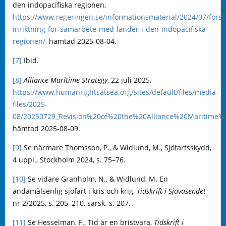
den indopacifiska regionen,
https://www.regeringen.se/informationsmaterial/2024/07/forsva
inriktning-for-samarbete-med-lander-i-den-indopacifiska-
regionen/
, hämtad 2025-08-04.
[7]
Ibid.
[8]
Alliance Maritime Strategy
, 22 juli 2025,
https://www.humanrightsatsea.org/sites/default/files/media-
files/2025-
08/20250729_Revision%20of%20the%20Alliance%20Maritime%2
hämtad 2025-08-09.
[9]
Se närmare Thomsson, P., & Widlund, M., Sjöfartsskydd,
4 uppl., Stockholm 2024, s. 75–76.
[10]
Se vidare Granholm, N., & Widlund, M. En
ändamålsenlig sjöfart i kris och krig,
Tidskrift i Sjöväsendet
nr 2/2025, s. 205–210, särsk. s. 207.
[11]
Se Hesselman, F., Tid är en bristvara,
Tidskrift i