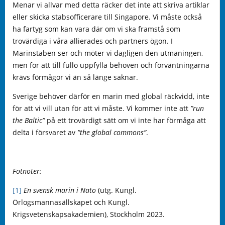
Menar vi allvar med detta räcker det inte att skriva artiklar
eller skicka stabsofficerare till Singapore. Vi måste också
ha fartyg som kan vara där om vi ska framstå som
trovärdiga i våra allierades och partners ögon. I
Marinstaben ser och möter vi dagligen den utmaningen,
men för att till fullo uppfylla behoven och förväntningarna
krävs förmågor vi än så länge saknar.
Sverige behöver därför en marin med global räckvidd, inte
för att vi vill utan för att vi måste. Vi kommer inte att
”run
the Baltic”
på ett trovärdigt sätt om vi inte har förmåga att
delta i försvaret av
”the global commons”
.
Fotnoter:
[1]
En svensk marin i Nato
(utg. Kungl.
Örlogsmannasällskapet och Kungl.
Krigsvetenskapsakademien), Stockholm 2023.