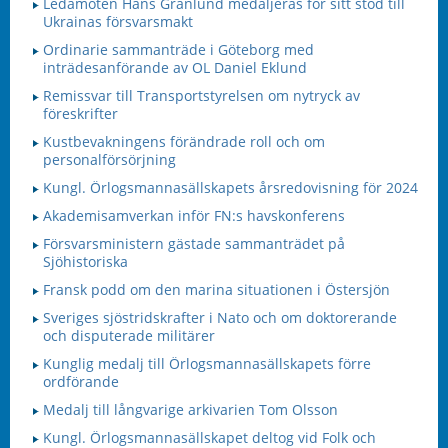
Ledamoten Hans Granlund medaljeras för sitt stöd till
Ukrainas försvarsmakt
Ordinarie sammanträde i Göteborg med
inträdesanförande av OL Daniel Eklund
Remissvar till Transportstyrelsen om nytryck av
föreskrifter
Kustbevakningens förändrade roll och om
personalförsörjning
Kungl. Örlogsmannasällskapets årsredovisning för 2024
Akademisamverkan inför FN:s havskonferens
Försvarsministern gästade sammanträdet på
Sjöhistoriska
Fransk podd om den marina situationen i Östersjön
Sveriges sjöstridskrafter i Nato och om doktorerande
och disputerade militärer
Kunglig medalj till Örlogsmannasällskapets förre
ordförande
Medalj till långvarige arkivarien Tom Olsson
Kungl. Örlogsmannasällskapet deltog vid Folk och