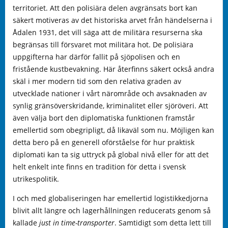
territoriet. Att den polisiära delen avgränsats bort kan
säkert motiveras av det historiska arvet från händelserna i
Ådalen 1931, det vill säga att de militära resurserna ska
begränsas till försvaret mot militära hot. De polisiära
uppgifterna har därför fallit på sjöpolisen och en
fristående kustbevakning. Här återfinns säkert också andra
skäl i mer modern tid som den relativa graden av
utvecklade nationer i vårt närområde och avsaknaden av
synlig gränsöverskridande, kriminalitet eller sjöröveri. Att
även välja bort den diplomatiska funktionen framstår
emellertid som obegripligt, då likaväl som nu. Möjligen kan
detta bero på en generell oförståelse för hur praktisk
diplomati kan ta sig uttryck på global nivå eller för att det
helt enkelt inte finns en tradition för detta i svensk
utrikespolitik.
I och med globaliseringen har emellertid logistikkedjorna
blivit allt längre och lagerhållningen reducerats genom så
kallade
just in time-transporter
. Samtidigt som detta lett till