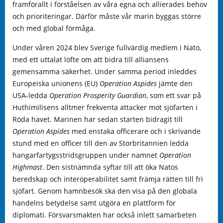
framförallt i förståelsen av våra egna och allierades behov
och prioriteringar. Därför måste vår marin byggas större
och med global förmåga.
Under våren 2024 blev Sverige fullvärdig medlem i Nato,
med ett uttalat löfte om att bidra till alliansens
gemensamma säkerhet. Under samma period inleddes
Europeiska unionens (EU)
Operation Aspides
jämte den
USA-ledda
Operation Prosperity Guardian
, som ett svar på
Huthimilisens alltmer frekventa attacker mot sjöfarten i
Röda havet. Marinen har sedan starten bidragit till
Operation Aspides
med enstaka officerare och i skrivande
stund med en officer till den av Storbritannien ledda
hangarfartygsstridsgruppen under namnet
Operation
Highmast
. Den sistnämnda syftar till att öka Natos
beredskap och interoperabilitet samt främja rätten till fri
sjöfart. Genom hamnbesök ska den visa på den globala
handelns betydelse samt utgöra en plattform för
diplomati. Försvarsmakten har också inlett samarbeten