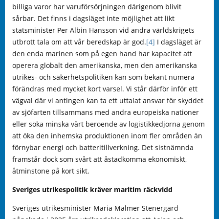
billiga varor har varuförsörjningen därigenom blivit
sårbar. Det finns i dagsläget inte möjlighet att likt
statsminister Per Albin Hansson vid andra världskrigets
utbrott tala om att vår beredskap är god.
[4]
I dagsläget är
den enda marinen som på egen hand har kapacitet att
operera globalt den amerikanska, men den amerikanska
utrikes- och säkerhetspolitiken kan som bekant numera
förändras med mycket kort varsel. Vi står därför inför ett
vägval där vi antingen kan ta ett uttalat ansvar för skyddet
av sjöfarten tillsammans med andra europeiska nationer
eller söka minska vårt beroende av logistikkedjorna genom
att öka den inhemska produktionen inom fler områden än
förnybar energi och batteritillverkning. Det sistnämnda
framstår dock som svårt att åstadkomma ekonomiskt,
åtminstone på kort sikt.
Sveriges utrikespolitik kräver maritim räckvidd
Sveriges utrikesminister Maria Malmer Stenergard