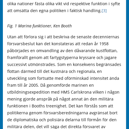
olika nationer fästa olika vikt vid respektive funktion i syfte
att omsätta den egna politiken i faktisk handling.
[3]
Fig. 1 Marina funktioner, Ken Booth
Utan att förlora sig i att beskriva de senaste decenniernas
försvarsbeslut kan det konstateras att redan år 1958
påbörjades en omvandling av den dåvarande kustflottan,
framförallt genom att fartygstyperna kryssare och jagare
successivt utmönstrades. Som en konsekvens begränsades
flottan därmed till det kustnära och regionala, en
utveckling som fortsatte med oförminskad intensitet ända
fram till år 2005. Då genomförde marinen en
utbildningsexpedition med HMS Carlskrona vilken i någon
mening gjorde anspråk på något annat än den militära
funktionen i Booths treenighet. Det kan förstås som att
politikerna genom försvarsberedningarna avgränsat bort
de diplomatiska och polisiära delarna till förmån för den
militära delen, det vill säga det direkta försvaret av