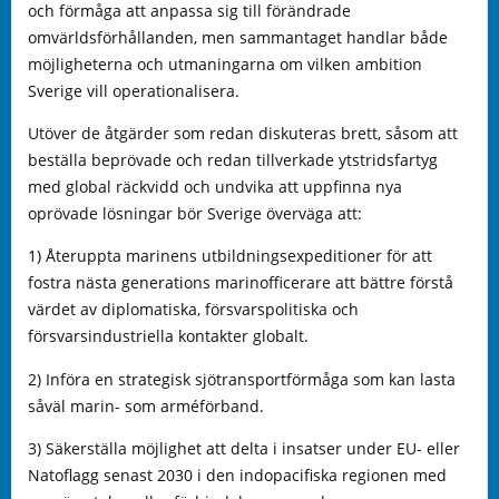
och förmåga att anpassa sig till förändrade
omvärldsförhållanden, men sammantaget handlar både
möjligheterna och utmaningarna om vilken ambition
Sverige vill operationalisera.
Utöver de åtgärder som redan diskuteras brett, såsom att
beställa beprövade och redan tillverkade ytstridsfartyg
med global räckvidd och undvika att uppfinna nya
oprövade lösningar bör Sverige överväga att:
1) Återuppta marinens utbildningsexpeditioner för att
fostra nästa generations marinofficerare att bättre förstå
värdet av diplomatiska, försvarspolitiska och
försvarsindustriella kontakter globalt.
2) Införa en strategisk sjötransportförmåga som kan lasta
såväl marin- som arméförband.
3) Säkerställa möjlighet att delta i insatser under EU- eller
Natoflagg senast 2030 i den indopacifiska regionen med