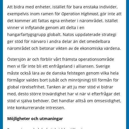
Att bidra med enheter, istället för bara enstaka individer,
exempelvis inom ramen för
Operation Highmast
, gör inte att
det kommer att fattas egna enheter i närområdet. Istället
vinner vi inflytande genom att delta i en
hangarfartygsgrupp globalt. Natos uppdaterade strategi
ger stöd för närvaro i andra delar än det omedelbara
närområdet och betonar vikten av de ekonomiska värdena.
Östersjön är och förblir vårt främsta operationsområde
men vi får inte bli ett enfrågeland i alliansen. Sverige
måste också lära av de danska felstegen genom vilka hela
förmågor valdes bort (ubåt och minröjning) till förmån för
global rörelsefrihet. Tanken är att ju mer stöd vi bidrar
med, desto större trovärdighet har vi när vi efterfrågar det
stöd vi själva behöver. Det handlar alltså om ömsesidighet,
inte konkurrerande intressen.
Möjligheter och utmaningar