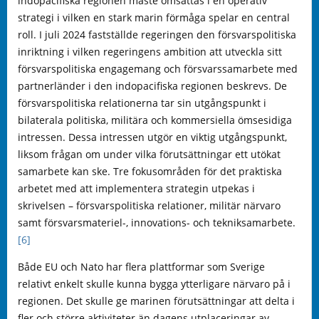
indopacifiska regionen måste omsättas i en operativ
strategi i vilken en stark marin förmåga spelar en central
roll. I juli 2024 fastställde regeringen den försvarspolitiska
inriktning i vilken regeringens ambition att utveckla sitt
försvarspolitiska engagemang och försvarssamarbete med
partnerländer i den indopacifiska regionen beskrevs. De
försvarspolitiska relationerna tar sin utgångspunkt i
bilaterala politiska, militära och kommersiella ömsesidiga
intressen. Dessa intressen utgör en viktig utgångspunkt,
liksom frågan om under vilka förutsättningar ett utökat
samarbete kan ske. Tre fokusområden för det praktiska
arbetet med att implementera strategin utpekas i
skrivelsen – försvarspolitiska relationer, militär närvaro
samt försvarsmateriel-, innovations- och tekniksamarbete.
[6]
Både EU och Nato har flera plattformar som Sverige
relativt enkelt skulle kunna bygga ytterligare närvaro på i
regionen. Det skulle ge marinen förutsättningar att delta i
fler och större aktiviteter än dagens utplaceringar av