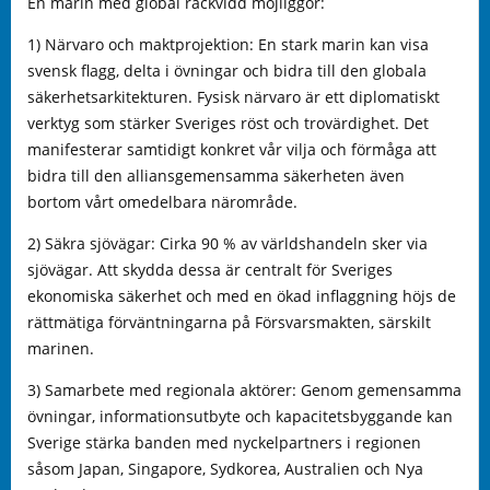
En marin med global räckvidd möjliggör:
1) Närvaro och maktprojektion: En stark marin kan visa
svensk flagg, delta i övningar och bidra till den globala
säkerhetsarkitekturen. Fysisk närvaro är ett diplomatiskt
verktyg som stärker Sveriges röst och trovärdighet. Det
manifesterar samtidigt konkret vår vilja och förmåga att
bidra till den alliansgemensamma säkerheten även
bortom vårt omedelbara närområde.
2) Säkra sjövägar: Cirka 90 % av världshandeln sker via
sjövägar. Att skydda dessa är centralt för Sveriges
ekonomiska säkerhet och med en ökad inflaggning höjs de
rättmätiga förväntningarna på Försvarsmakten, särskilt
marinen.
3) Samarbete med regionala aktörer: Genom gemensamma
övningar, informationsutbyte och kapacitetsbyggande kan
Sverige stärka banden med nyckelpartners i regionen
såsom Japan, Singapore, Sydkorea, Australien och Nya