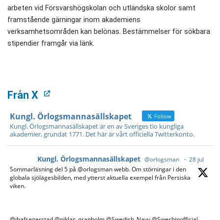
arbeten vid Försvarshögskolan och utländska skolor samt
framstående gärningar inom akademiens
verksamhetsområden kan belönas. Bestämmelser för sökbara
stipendier framgår via länk.
Från X
Kungl. Örlogsmannasällskapet
Follow
Kungl. Örlogsmannasällskapet är en av Sveriges tio kungliga
akademier, grundat 1771. Det här är vårt officiella Twitterkonto.
Kungl. Örlogsmannasällskapet
@orlogsman
·
28 jul
Sommarläsning del 5 på @orlogsman webb. Om störningar i den
globala sjölägesbilden, med ytterst aktuella exempel från Persiska
viken.
@jhafsegerstad @niklas_granholm @Swedish_Navy @Sweshipofficial