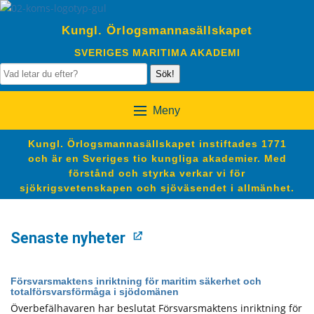
Kungl. Örlogsmannasällskapet
SVERIGES MARITIMA AKADEMI
Sök!
Meny
Kungl. Örlogsmannasällskapet instiftades 1771
och är en Sveriges tio kungliga akademier. Med
förstånd och styrka verkar vi för
sjökrigsvetenskapen och sjöväsendet i allmänhet.
Senaste nyheter
Försvarsmaktens inriktning för maritim säkerhet och
totalförsvarsförmåga i sjödomänen
Överbefälhavaren har beslutat Försvarsmaktens inriktning för