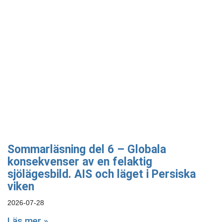
Sommarläsning del 6 – Globala
konsekvenser av en felaktig
sjölägesbild. AIS och läget i Persiska
viken
2026-07-28
Läs mer »