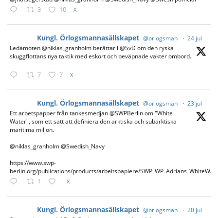
3
10
X
Kungl. Örlogsmannasällskapet
@orlogsman
·
24 jul
Ledamoten @niklas_granholm berättar i @SvD om den ryska
skuggflottans nya taktik med eskort och beväpnade vakter ombord.
7
7
X
Kungl. Örlogsmannasällskapet
@orlogsman
·
23 jul
Ett arbetspapper från tankesmedjan @SWPBerlin om "White
Water", som ett sätt att definiera den arktiska och subarktiska
maritima miljön.
@niklas_granholm @Swedish_Navy
https://www.swp-
berlin.org/publications/products/arbeitspapiere/SWP_WP_Adrians_WhiteWat
1
X
Kungl. Örlogsmannasällskapet
@orlogsman
·
20 jul