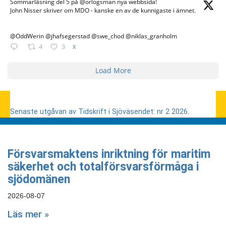
Sommarläsning del 5 på @orlogsman nya webbsida!
John Nisser skriver om MDO - kanske en av de kunnigaste i ämnet.
@OddWerin @jhafsegerstad @swe_chod @niklas_granholm
4
3
X
Load More
Senaste utgåvan av Tidskrift i Sjöväsendet: nr 2 2026.
Försvarsmaktens inriktning för maritim
säkerhet och totalförsvarsförmåga i
sjödomänen
2026-08-07
Läs mer »