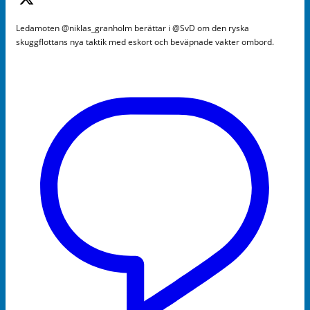
Ledamoten @niklas_granholm berättar i @SvD om den ryska
skuggflottans nya taktik med eskort och beväpnade vakter ombord.