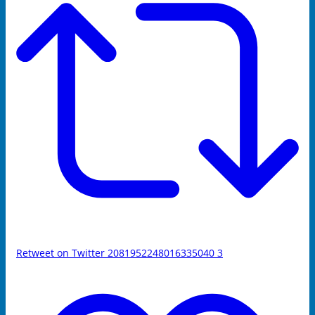
Retweet on Twitter 2081952248016335040
3