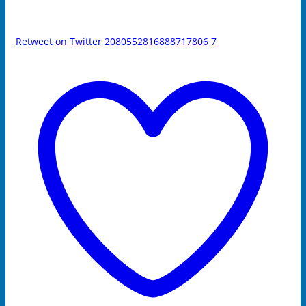
Retweet on Twitter 2080552816888717806
7