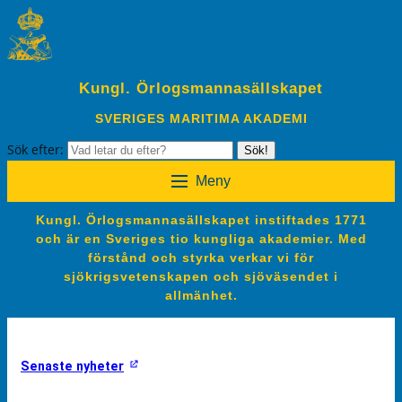
Kungl. Örlogsmannasällskapet
SVERIGES MARITIMA AKADEMI
Sök efter:
Sök!
Meny
Kungl. Örlogsmannasällskapet instiftades 1771
och är en Sveriges tio kungliga akademier. Med
förstånd och styrka verkar vi för
sjökrigsvetenskapen och sjöväsendet i
allmänhet.
Senaste nyheter