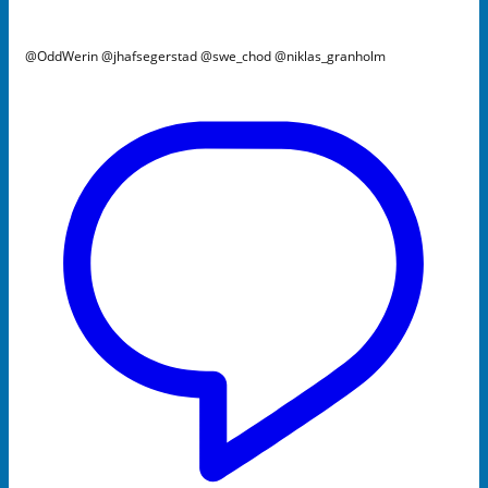
@OddWerin @jhafsegerstad @swe_chod @niklas_granholm