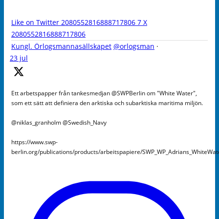
Like on Twitter 2080552816888717806
7
X
2080552816888717806
Kungl. Örlogsmannasällskapet
@orlogsman
·
23 jul
Ett arbetspapper från tankesmedjan @SWPBerlin om "White Water",
som ett sätt att definiera den arktiska och subarktiska maritima miljön.
@niklas_granholm @Swedish_Navy
https://www.swp-
berlin.org/publications/products/arbeitspapiere/SWP_WP_Adrians_WhiteWa