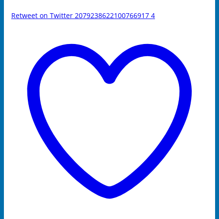
Retweet on Twitter 2079238622100766917
4