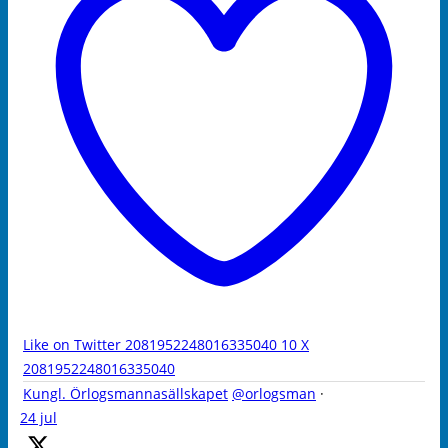
Like on Twitter 2081952248016335040
10
X
2081952248016335040
Kungl. Örlogsmannasällskapet
@orlogsman
·
24 jul