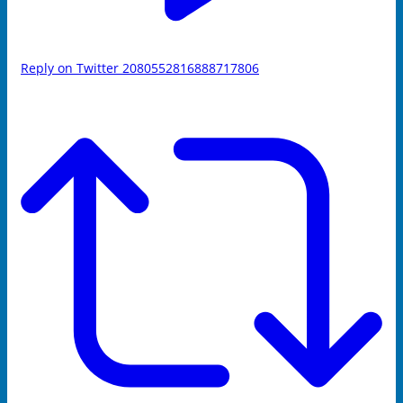
Reply on Twitter 2080552816888717806