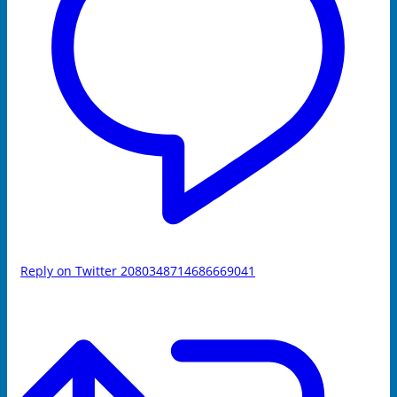
Reply on Twitter 2080348714686669041