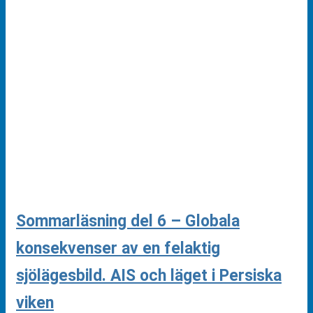
Sommarläsning del 6 – Globala
konsekvenser av en felaktig
sjölägesbild. AIS och läget i Persiska
viken