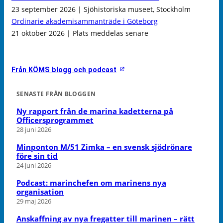
23 september 2026 | Sjöhistoriska museet, Stockholm
Ordinarie akademisammanträde i Göteborg
21 oktober 2026 | Plats meddelas senare
Från KÖMS blogg och podcast
SENASTE FRÅN BLOGGEN
Ny rapport från de marina kadetterna på
Officersprogrammet
28 juni 2026
Minponton M/51 Zimka – en svensk sjödrönare
före sin tid
24 juni 2026
Podcast: marinchefen om marinens nya
organisation
29 maj 2026
Anskaffning av nya fregatter till marinen – rätt