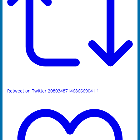
Retweet on Twitter 2080348714686669041
1