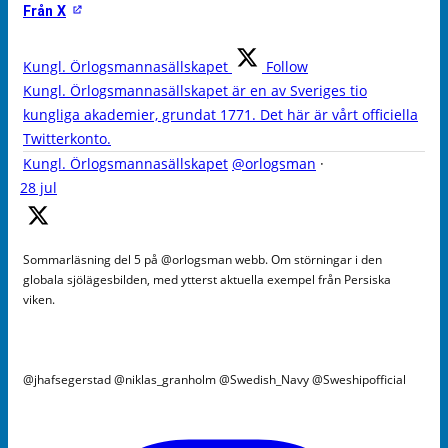
Från X
Kungl. Örlogsmannasällskapet
Follow
Kungl. Örlogsmannasällskapet är en av Sveriges tio
kungliga akademier, grundat 1771. Det här är vårt officiella
Twitterkonto.
Kungl. Örlogsmannasällskapet
@orlogsman
·
28 jul
Sommarläsning del 5 på @orlogsman webb. Om störningar i den
globala sjölägesbilden, med ytterst aktuella exempel från Persiska
viken.
@jhafsegerstad @niklas_granholm @Swedish_Navy @Sweshipofficial