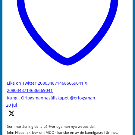
Like on Twitter 2080348714686669041
X
2080348714686669041
Kungl. Örlogsmannasällskapet
@orlogsman
·
20 jul
Sommarläsning del 5 på @orlogsman nya webbsida!
John Nisser skriver om MDO - kanske en av de kunnigaste i ämnet.