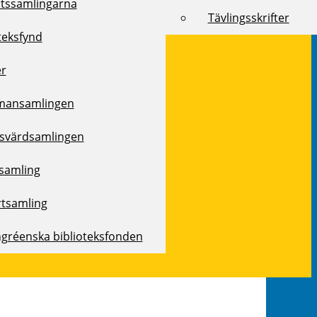
rtssamlingarna
Tävlingsskrifter
teksfynd
er
mansamlingen
svärdsamlingen
samling
rtsamling
ngréenska biblioteksfonden