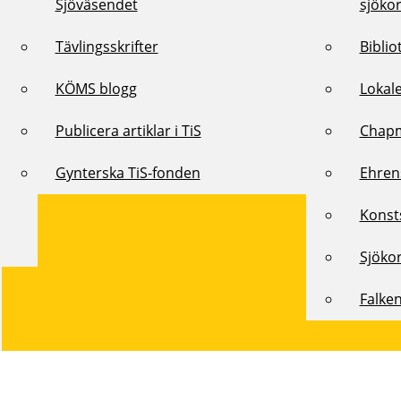
Sjöväsendet
sjöko
Tävlingsskrifter
Biblio
KÖMS blogg
Lokal
Publicera artiklar i TiS
Chap
Gynterska TiS-fonden
Ehren
Konst
Sjöko
Falke