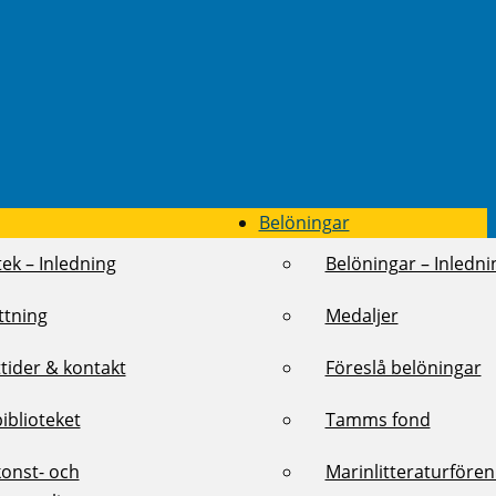
Belöningar
tek – Inledning
Belöningar – Inledni
ttning
Medaljer
tider & kontakt
Föreslå belöningar
biblioteket
Tamms fond
konst- och
Marinlitteraturföre