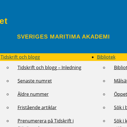
et
SVERIGES MARITIMA AKADEMI
Tidskrift och blogg
Bibliotek
Tidskrift och blogg – Inledning
Biblio
Senaste numret
Målsä
Äldre nummer
Öppet
Fristående artiklar
Sök i 
Prenumerera på Tidskrift i
Sök i 