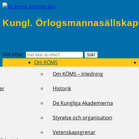
Kungl. Örlogsmannasällskap
Sök efter:
Sök!
Om KÖMS
Om KÖMS – Inledning
er
Historik
De Kungliga Akademierna
Styrelse och organisation
Vetenskapsgrenar