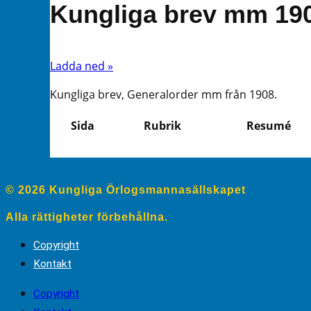
Kungliga brev mm 19
Ladda ned »
Kungliga brev, Generalorder mm från 1908.
Sida
Rubrik
Resumé
© 2026 Kungliga Örlogsmannasällskapet
Alla rättigheter förbehållna.
Copyright
Kontakt
Copyright