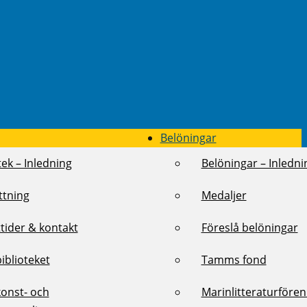
Belöningar
tek – Inledning
Belöningar – Inledni
ttning
Medaljer
tider & kontakt
Föreslå belöningar
biblioteket
Tamms fond
konst- och
Marinlitteraturföre