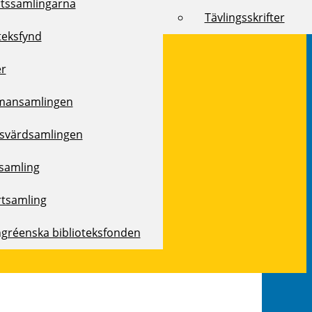
rtssamlingarna
Tävlingsskrifter
teksfynd
er
mansamlingen
svärdsamlingen
samling
rtsamling
ngréenska biblioteksfonden