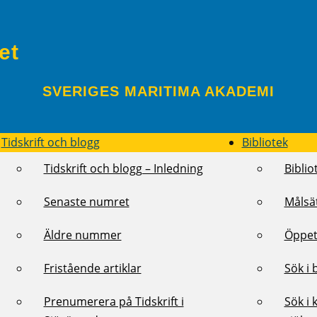
et
SVERIGES MARITIMA AKADEMI
Tidskrift och blogg
Bibliotek
Tidskrift och blogg – Inledning
Biblio
Senaste numret
Målsä
Äldre nummer
Öppet
Fristående artiklar
Sök i 
Prenumerera på Tidskrift i
Sök i 