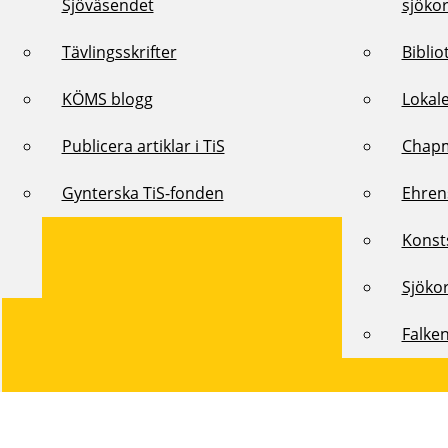
Sjöväsendet
sjöko
Tävlingsskrifter
Biblio
KÖMS blogg
Lokal
Publicera artiklar i TiS
Chap
Gynterska TiS-fonden
Ehren
Konst
Sjöko
Falke