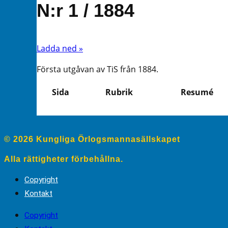
N:r 1 / 1884
Ladda ned »
Första utgåvan av TiS från 1884.
Sida
Rubrik
Resumé
© 2026 Kungliga Örlogsmannasällskapet
Alla rättigheter förbehållna.
Copyright
Kontakt
Copyright