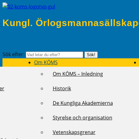
Kungl. Örlogsmannasällskap
Sök efter:
Sök!
Om KÖMS
Om KÖMS – Inledning
er
Historik
De Kungliga Akademierna
Styrelse och organisation
Vetenskapsgrenar